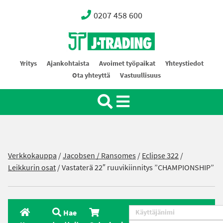
0207 458 600
Oy J-Trading Ab
Yritys
Ajankohtaista
Avoimet työpaikat
Yhteystiedot
Ota yhteyttä
Vastuullisuus
Verkkokauppa
/
Jacobsen / Ransomes
/
Eclipse 322
/
Leikkurin osat
/ Vastaterä 22″ ruuvikiinnitys ”CHAMPIONSHIP”
Hae