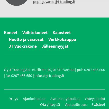
pepe.juvamo@j-trading.fi
Koneet
Vaihtokoneet
Kalusteet
Huolto ja varaosat
Verkkokauppa
JT Vuokrakone
Jälleenmyyjät
Oy J-Trading Ab | Kuriiritie 15, 01510 Vantaa | puh 0207 458 600
| fax 0207 458 650 | info(at)j-trading.fi
Yritys
Ajankohtaista
Avoimet työpaikat
Yhteystiedot
Ota yhteyttä
Vastuullisuus
Evästeet