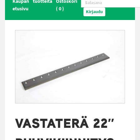
Kaupan
tuotteita
Ostoskori
etusivu
(
0
)
Kirjaudu
VASTATERÄ 22″