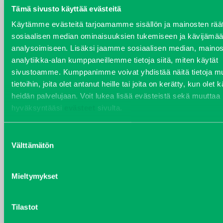
Tämä sivusto käyttää evästeitä
YHTEYSTIEDOT
Käytämme evästeitä tarjoamamme sisällön ja mainosten räät
sosiaalisen median ominaisuuksien tukemiseen ja kävijäm
analysoimiseen. Lisäksi jaamme sosiaalisen median, mainos
analytiikka-alan kumppaneillemme tietoja siitä, miten käytät
sivustoamme. Kumppanimme voivat yhdistää näitä tietoja mu
VARAOSAT
tietoihin, joita olet antanut heille tai joita on kerätty, kun olet 
Varaosat
heidän palvelujaan. Voit lukea lisää evästeistä sekä muuttaa
Puh 020 7458 686
hyväksyntääsi
evästeet
sivulta.
varaosat@j-trading.fi
Suostumuksen
Välttämätön
valinta
HENRIK ÅVALL
Mieltymykset
Varaosamyynti
Puh 020 7458 606
henrik.avall@j-trading.fi
Tilastot