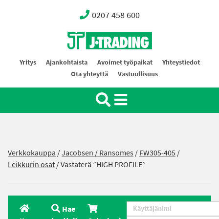
0207 458 600
Oy J-Trading Ab
Yritys
Ajankohtaista
Avoimet työpaikat
Yhteystiedot
Ota yhteyttä
Vastuullisuus
Verkkokauppa
/
Jacobsen / Ransomes
/
FW305-405
/
Leikkurin osat
/ Vastaterä ”HIGH PROFILE”
Hae