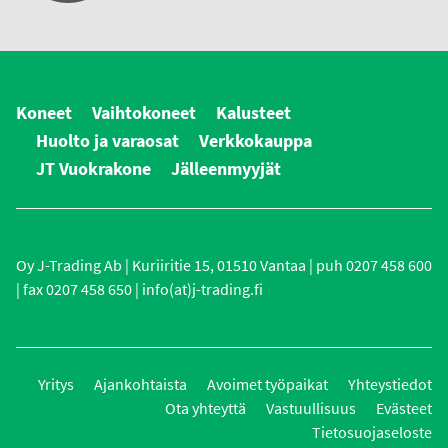
Koneet
Vaihtokoneet
Kalusteet
Huolto ja varaosat
Verkkokauppa
JT Vuokrakone
Jälleenmyyjät
Oy J-Trading Ab | Kuriiritie 15, 01510 Vantaa | puh 0207 458 600
| fax 0207 458 650 | info(at)j-trading.fi
Yritys
Ajankohtaista
Avoimet työpaikat
Yhteystiedot
Ota yhteyttä
Vastuullisuus
Evästeet
Tietosuojaseloste