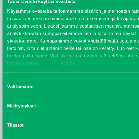
Tämä sivusto käyttää evästeitä
YHTEYSTIEDOT
Käytämme evästeitä tarjoamamme sisällön ja mainosten räät
sosiaalisen median ominaisuuksien tukemiseen ja kävijäm
analysoimiseen. Lisäksi jaamme sosiaalisen median, mainos
analytiikka-alan kumppaneillemme tietoja siitä, miten käytät
sivustoamme. Kumppanimme voivat yhdistää näitä tietoja mu
VARAOSAT
tietoihin, joita olet antanut heille tai joita on kerätty, kun olet 
Varaosat
heidän palvelujaan. Voit lukea lisää evästeistä sekä muuttaa
Puh 020 7458 686
hyväksyntääsi
evästeet
sivulta.
varaosat@j-trading.fi
Suostumuksen
Välttämätön
valinta
HENRIK ÅVALL
Varaosamyynti
Mieltymykset
Puh 020 7458 606
henrik.avall@j-trading.fi
Tilastot