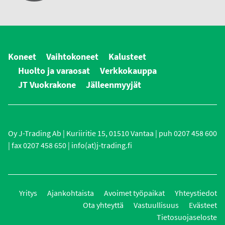
Koneet
Vaihtokoneet
Kalusteet
Huolto ja varaosat
Verkkokauppa
JT Vuokrakone
Jälleenmyyjät
Oy J-Trading Ab | Kuriiritie 15, 01510 Vantaa | puh 0207 458 600
| fax 0207 458 650 | info(at)j-trading.fi
Yritys
Ajankohtaista
Avoimet työpaikat
Yhteystiedot
Ota yhteyttä
Vastuullisuus
Evästeet
Tietosuojaseloste