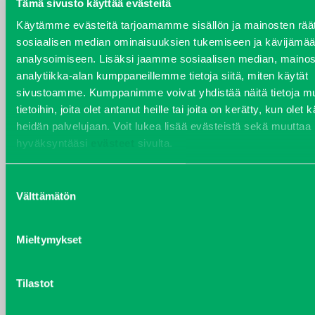
Tämä sivusto käyttää evästeitä
YHTEYSTIEDOT
Käytämme evästeitä tarjoamamme sisällön ja mainosten räät
sosiaalisen median ominaisuuksien tukemiseen ja kävijäm
analysoimiseen. Lisäksi jaamme sosiaalisen median, mainos
analytiikka-alan kumppaneillemme tietoja siitä, miten käytät
sivustoamme. Kumppanimme voivat yhdistää näitä tietoja mu
VARAOSAT
tietoihin, joita olet antanut heille tai joita on kerätty, kun olet 
Varaosat
heidän palvelujaan. Voit lukea lisää evästeistä sekä muuttaa
Puh 020 7458 686
hyväksyntääsi
evästeet
sivulta.
varaosat@j-trading.fi
Suostumuksen
Välttämätön
valinta
HENRIK ÅVALL
Varaosamyynti
Mieltymykset
Puh 020 7458 606
henrik.avall@j-trading.fi
Tilastot