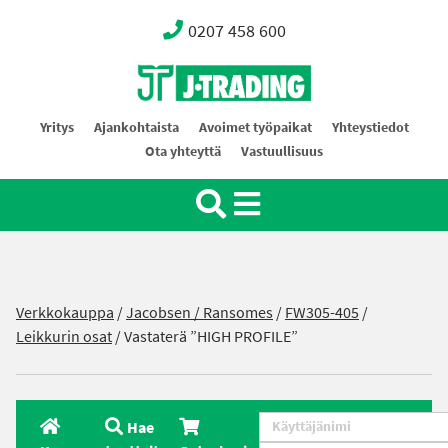
0207 458 600
Oy J-Trading Ab
Yritys
Ajankohtaista
Avoimet työpaikat
Yhteystiedot
Ota yhteyttä
Vastuullisuus
Verkkokauppa
/
Jacobsen / Ransomes
/
FW305-405
/
Leikkurin osat
/ Vastaterä ”HIGH PROFILE”
Hae