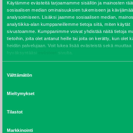
Käytämme evästeitä tarjoamamme sisällön ja mainosten räät
sosiaalisen median ominaisuuksien tukemiseen ja kävijäm
analysoimiseen. Lisäksi jaamme sosiaalisen median, mainos
analytiikka-alan kumppaneillemme tietoja siitä, miten käytät
VARAOSAT
sivustoamme. Kumppanimme voivat yhdistää näitä tietoja mu
Varaosat
tietoihin, joita olet antanut heille tai joita on kerätty, kun olet 
Puh 020 7458 686
heidän palvelujaan. Voit lukea lisää evästeistä sekä muuttaa
varaosat@j-trading.fi
hyväksyntääsi
evästeet
sivulta.
Suostumuksen
Välttämätön
valinta
HENRIK ÅVALL
Varaosamyynti
Mieltymykset
Puh 020 7458 606
henrik.avall@j-trading.fi
Tilastot
CHRISTER LÖNNBERG
Markkinointi
Varaosamyynti ja ostotoiminta