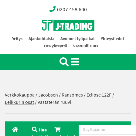
0207 458 600
Oy J-Trading Ab
Yritys
Ajankohtaista
Avoimet työpaikat
Yhteystiedot
Ota yhteyttä
Vastuullisuus
Verkkokauppa
/
Jacobsen / Ransomes
/
Eclipse 122F
/
Leikkurin osat
/ Vastaterän ruuvi
Hae