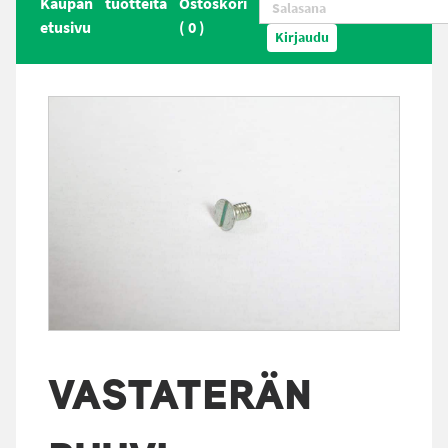
Kaupan
tuotteita
Ostoskori
etusivu
(
0
)
Kirjaudu
VASTATERÄN