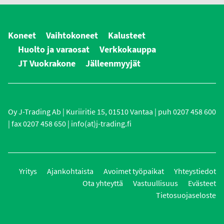
Koneet
Vaihtokoneet
Kalusteet
Huolto ja varaosat
Verkkokauppa
JT Vuokrakone
Jälleenmyyjät
Oy J-Trading Ab | Kuriiritie 15, 01510 Vantaa | puh 0207 458 600
| fax 0207 458 650 | info(at)j-trading.fi
Yritys
Ajankohtaista
Avoimet työpaikat
Yhteystiedot
Ota yhteyttä
Vastuullisuus
Evästeet
Tietosuojaseloste