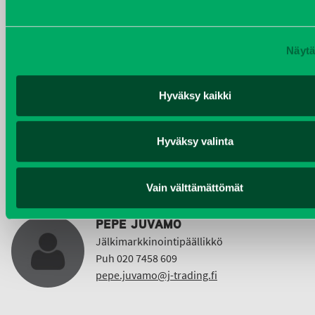
Puh 020 7458 612
christer.lonnberg@j-trading.fi
Näytä
Hyväksy kaikki
KIMMO NUUTINEN
Taajama- ja viheralueiden hoitokoneet ja
Vuokrakoneet
Hyväksy valinta
Puh 040 4814 189
etunimi.sukunimi@j-trading.fi
Vain välttämättömät
PEPE JUVAMO
Jälkimarkkinointipäällikkö
Puh 020 7458 609
pepe.juvamo@j-trading.fi