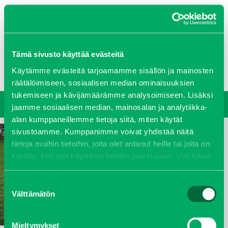
0207 458 600
Tämä sivusto käyttää evästeitä
Oy J-Trading Ab
Yritys
Ajankohtaista
Avoimet työpaikat
Yhteystiedot
Käytämme evästeitä tarjoamamme sisällön ja mainosten
Ota yhteyttä
Vastuullisuus
räätälöimiseen, sosiaalisen median ominaisuuksien
tukemiseen ja kävijämäärämme analysoimiseen. Lisäksi
jaamme sosiaalisen median, mainosalan ja analytiikka-
alan kumppaneillemme tietoja siitä, miten käytät
sivustoamme. Kumppanimme voivat yhdistää näitä
tietoja muihin tietoihin, joita olet antanut heille tai joita on
kerätty, kun olet käyttänyt heidän palvelujaan. Voit lukea
lisää evästeistä sekä muuttaa hyväksyntääsi
evästeet
sivulta.
Suostumuksen
Välttämätön
valinta
Mieltymykset