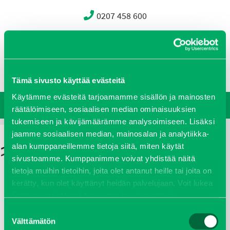
0207 458 600
Oy J-Trading Ab
Yritys
Ajankohtaista
Avoimet työpaikat
Yhteystiedot
Ota yhteyttä
Vastuullisuus
Tämä sivusto käyttää evästeitä
Käytämme evästeitä tarjoamamme sisällön ja mainosten
räätälöimiseen, sosiaalisen median ominaisuuksien
tukemiseen ja kävijämäärämme analysoimiseen. Lisäksi
jaamme sosiaalisen median, mainosalan ja analytiikka-
alan kumppaneillemme tietoja siitä, miten käytät
sivustoamme. Kumppanimme voivat yhdistää näitä
tietoja muihin tietoihin, joita olet antanut heille tai joita on
kerätty, kun olet käyttänyt heidän palvelujaan. Voit lukea
lisää evästeistä sekä muuttaa hyväksyntääsi
evästeet
sivulta.
Suostumuksen
Välttämätön
valinta