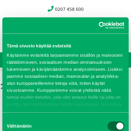
0207 458 600
Oy J-Trading Ab
Yritys
Ajankohtaista
Avoimet työpaikat
Yhteystiedot
Ota yhteyttä
Vastuullisuus
Tämä sivusto käyttää evästeitä
Käytämme evästeitä tarjoamamme sisällön ja mainosten
räätälöimiseen, sosiaalisen median ominaisuuksien
tukemiseen ja kävijämäärämme analysoimiseen. Lisäksi
jaamme sosiaalisen median, mainosalan ja analytiikka-
alan kumppaneillemme tietoja siitä, miten käytät
sivustoamme. Kumppanimme voivat yhdistää näitä
tietoja muihin tietoihin, joita olet antanut heille tai joita on
kerätty, kun olet käyttänyt heidän palvelujaan. Voit lukea
lisää evästeistä sekä muuttaa hyväksyntääsi
evästeet
sivulta.
Suostumuksen
Välttämätön
valinta