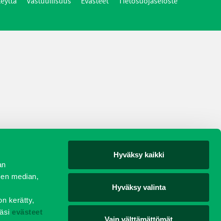
teyttä
Vastuullisuus
Evästeet
Tietosuojaseloste
Hyväksy kaikki
an
sen median,
Hyväksy valinta
on kerätty,
äsi
evästeet
Vain välttämättömät