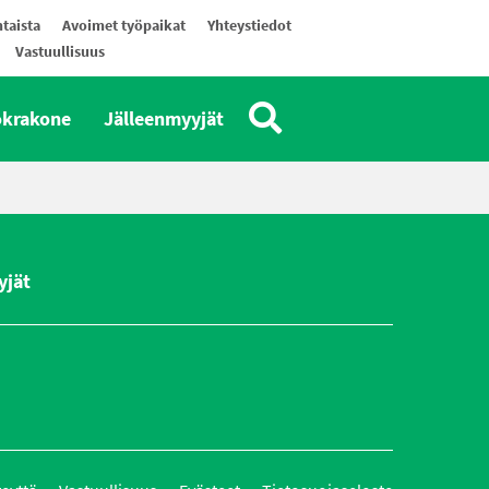
taista
Avoimet työpaikat
Yhteystiedot
Vastuullisuus
okrakone
Jälleenmyyjät
yjät