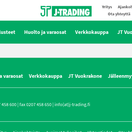
Yritys
Ajankoh
Ota yhteyttä
Oy J-Trading Ab
lusteet
Huolto ja varaosat
Verkkokauppa
JT Vu
a varaosat
Verkkokauppa
JT Vuokrakone
Jälleenmy
458 600 | fax 0207 458 650 | info(at)j-trading.fi