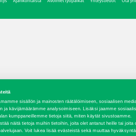
itys
Ajankohtaista
Avoimet työpaikat
Yhteystiedot
Ota yh
teitä
mamme sisällön ja mainosten räätälöimiseen, sosiaalisen medi
n ja kävijämäärämme analysoimiseen. Lisäksi jaamme sosiaali
alan kumppaneillemme tietoja siitä, miten käytät sivustoamme.
näitä tietoja muihin tietoihin, joita olet antanut heille tai joita 
palvelujaan. Voit lukea lisää evästeistä sekä muuttaa hyväksyntä