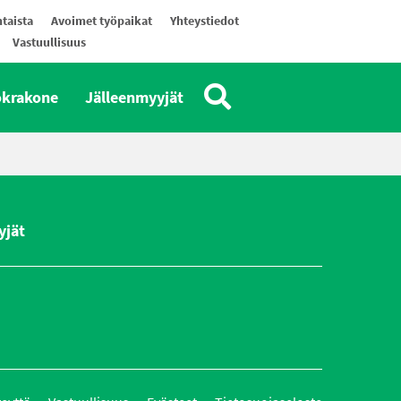
taista
Avoimet työpaikat
Yhteystiedot
Vastuullisuus
okrakone
Jälleenmyyjät
yjät