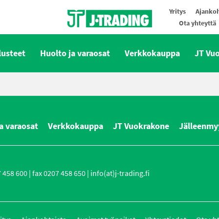
Yritys
Ajankoh
Ota yhteyttä
Oy J-Trading Ab
lusteet
Huolto ja varaosat
Verkkokauppa
JT Vu
a varaosat
Verkkokauppa
JT Vuokrakone
Jälleenmy
458 600 | fax 0207 458 650 | info(at)j-trading.fi