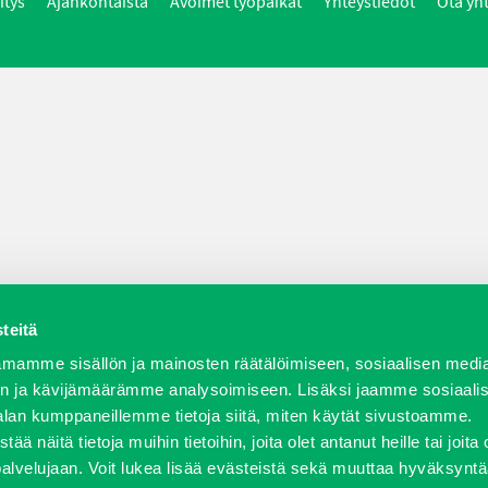
itys
Ajankohtaista
Avoimet työpaikat
Yhteystiedot
Ota yh
teitä
mamme sisällön ja mainosten räätälöimiseen, sosiaalisen medi
n ja kävijämäärämme analysoimiseen. Lisäksi jaamme sosiaali
alan kumppaneillemme tietoja siitä, miten käytät sivustoamme.
näitä tietoja muihin tietoihin, joita olet antanut heille tai joita 
palvelujaan. Voit lukea lisää evästeistä sekä muuttaa hyväksyntä