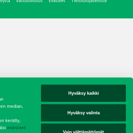
teyttä
Vastuullisuus
Evästeet
Tietosuojaseloste
Hyväksy kaikki
an
sen median,
Hyväksy valinta
on kerätty,
äsi
evästeet
Vain välttämättömät