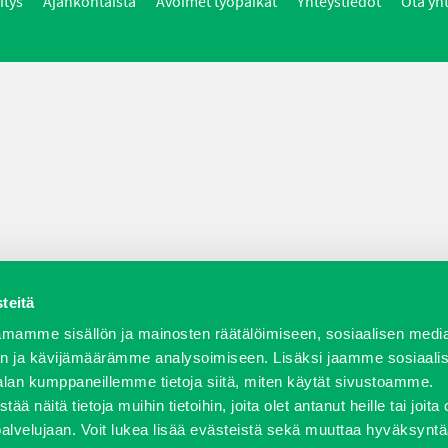
itys
Ajankohtaista
Avoimet työpaikat
Yhteystiedot
Ota yh
teitä
mamme sisällön ja mainosten räätälöimiseen, sosiaalisen medi
n ja kävijämäärämme analysoimiseen. Lisäksi jaamme sosiaali
alan kumppaneillemme tietoja siitä, miten käytät sivustoamme.
näitä tietoja muihin tietoihin, joita olet antanut heille tai joita 
palvelujaan. Voit lukea lisää evästeistä sekä muuttaa hyväksyntä