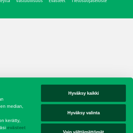
teyttä
Vastuullisuus
Evästeet
Tietosuojaseloste
Hyväksy kaikki
an
sen median,
Hyväksy valinta
on kerätty,
äsi
evästeet
Vain välttämättömät