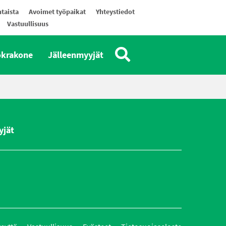
taista
Avoimet työpaikat
Yhteystiedot
Vastuullisuus
okrakone
Jälleenmyyjät
yjät