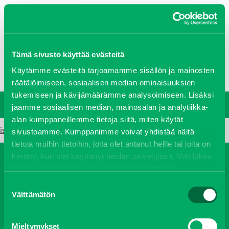
0207 458 600
Tämä sivusto käyttää evästeitä
Oy J-Trading Ab
Yritys
Ajankohtaista
Avoimet työpaikat
Yhteystiedot
Käytämme evästeitä tarjoamamme sisällön ja mainosten
Ota yhteyttä
Vastuullisuus
räätälöimiseen, sosiaalisen median ominaisuuksien
tukemiseen ja kävijämäärämme analysoimiseen. Lisäksi
jaamme sosiaalisen median, mainosalan ja analytiikka-
alan kumppaneillemme tietoja siitä, miten käytät
isekihuolto
sivustoamme. Kumppanimme voivat yhdistää näitä
tietoja muihin tietoihin, joita olet antanut heille tai joita on
kerätty, kun olet käyttänyt heidän palvelujaan. Voit lukea
lisää evästeistä sekä muuttaa hyväksyntääsi
evästeet
Koneet
Vaihtokoneet
Kalusteet
sivulta.
Suostumuksen
Huolto ja varaosat
Verkkokauppa
Välttämätön
valinta
JT Vuokrakone
Jälleenmyyjät
Mieltymykset