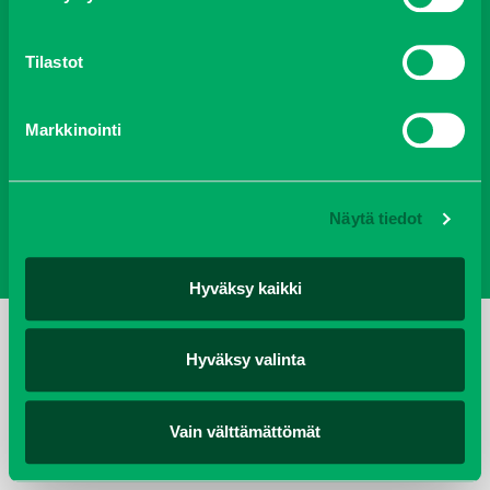
Oy J-Trading Ab | Kuriiritie 15, 01510 Vantaa | puh 0207 458 600
Tilastot
| fax 0207 458 650 | info(at)j-trading.fi
Markkinointi
Yritys
Ajankohtaista
Avoimet työpaikat
Yhteystiedot
Ota yhteyttä
Vastuullisuus
Evästeet
Näytä tiedot
Tietosuojaseloste
Hyväksy kaikki
Hyväksy valinta
Vain välttämättömät