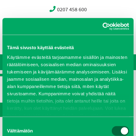
0207 458 600
Oy J-Trading Ab
Yritys
Ajankohtaista
Avoimet työpaikat
Yhteystiedot
Ota yhteyttä
Vastuullisuus
Tämä sivusto käyttää evästeitä
Käytämme evästeitä tarjoamamme sisällön ja mainosten
räätälöimiseen, sosiaalisen median ominaisuuksien
tukemiseen ja kävijämäärämme analysoimiseen. Lisäksi
jaamme sosiaalisen median, mainosalan ja analytiikka-
alan kumppaneillemme tietoja siitä, miten käytät
sivustoamme. Kumppanimme voivat yhdistää näitä
tietoja muihin tietoihin, joita olet antanut heille tai joita on
kerätty, kun olet käyttänyt heidän palvelujaan. Voit lukea
lisää evästeistä sekä muuttaa hyväksyntääsi
evästeet
sivulta.
Suostumuksen
Välttämätön
valinta