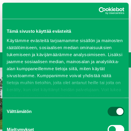
0207 458 600
Tämä sivusto käyttää evästeitä
Oy J-Trading Ab
Yritys
Ajankohtaista
Avoimet työpaikat
Yhteystiedot
Käytämme evästeitä tarjoamamme sisällön ja mainosten
Ota yhteyttä
Vastuullisuus
räätälöimiseen, sosiaalisen median ominaisuuksien
tukemiseen ja kävijämäärämme analysoimiseen. Lisäksi
jaamme sosiaalisen median, mainosalan ja analytiikka-
alan kumppaneillemme tietoja siitä, miten käytät
sivustoamme. Kumppanimme voivat yhdistää näitä
tietoja muihin tietoihin, joita olet antanut heille tai joita on
kerätty, kun olet käyttänyt heidän palvelujaan. Voit lukea
lisää evästeistä sekä muuttaa hyväksyntääsi
evästeet
sivulta.
Suostumuksen
Välttämätön
valinta
Mieltymykset