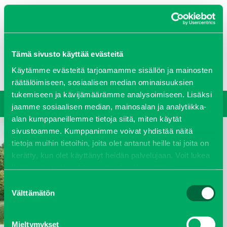
0207 458 600
Tämä sivusto käyttää evästeitä
Oy J-Trading Ab
Yritys
Ajankohtaista
Avoimet työpaikat
Yhteystiedot
Käytämme evästeitä tarjoamamme sisällön ja mainosten
Ota yhteyttä
Vastuullisuus
räätälöimiseen, sosiaalisen median ominaisuuksien
tukemiseen ja kävijämäärämme analysoimiseen. Lisäksi
jaamme sosiaalisen median, mainosalan ja analytiikka-
alan kumppaneillemme tietoja siitä, miten käytät
sivustoamme. Kumppanimme voivat yhdistää näitä
tietoja muihin tietoihin, joita olet antanut heille tai joita on
kerätty, kun olet käyttänyt heidän palvelujaan. Voit lukea
lisää evästeistä sekä muuttaa hyväksyntääsi
evästeet
sivulta.
Suostumuksen
Välttämätön
valinta
Mieltymykset