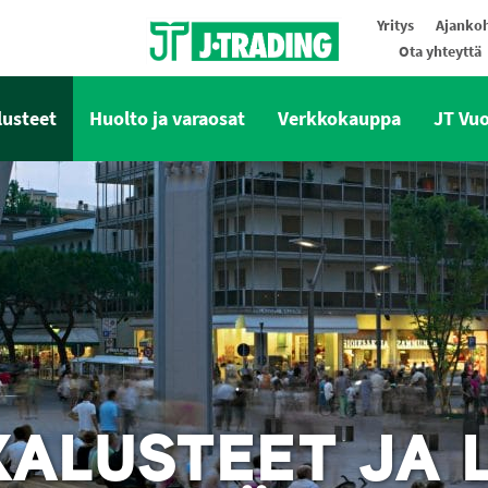
Yritys
Ajankoh
Ota yhteyttä
Oy J-Trading Ab
lusteet
Huolto ja varaosat
Verkkokauppa
JT Vu
ALUSTEET JA L