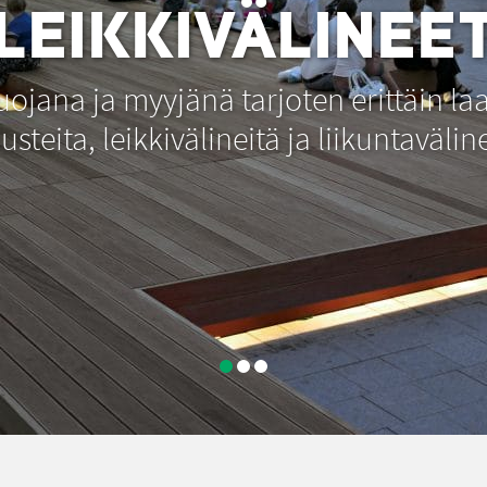
LEIKKIVÄLINEE
jana ja myyjänä tarjoten erittäin laa
usteita, leikkivälineitä ja liikuntavälin