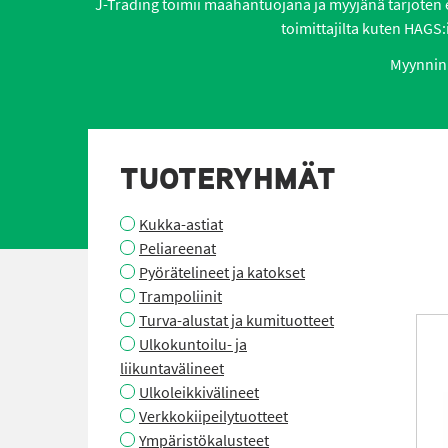
J-Trading toimii maahantuojana ja myyjänä tarjoten eri
toimittajilta kuten HAGS:i
Myynnin 
TUOTERYHMÄT
Kukka-astiat
Peliareenat
Pyörätelineet ja katokset
Trampoliinit
Turva-alustat ja kumituotteet
Ulkokuntoilu- ja
liikuntavälineet
Ulkoleikkivälineet
Verkkokiipeilytuotteet
Ympäristökalusteet