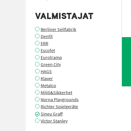
VALMISTAJAT
Berliner Seilfabrik
Denfit
ERR
Escofet
Eurotramp
Green City
HAGS
Klaver
Metalco
Miljö&Sikkerhet
Norna Playgrounds
Richter Spielgeräte
Sineu Graff
Victor Stanley