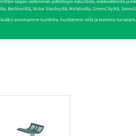
ttäin laajan valikoiman julkitilojen kalusteita, leikkivälineitä ja li
lta, Berlineriltä, Victor Stanley:ltä, Metalcolta, GreenCity:ltä, SineuGr
lisäksi asennamme tuotteita, huollamme niitä ja teemme turvatark