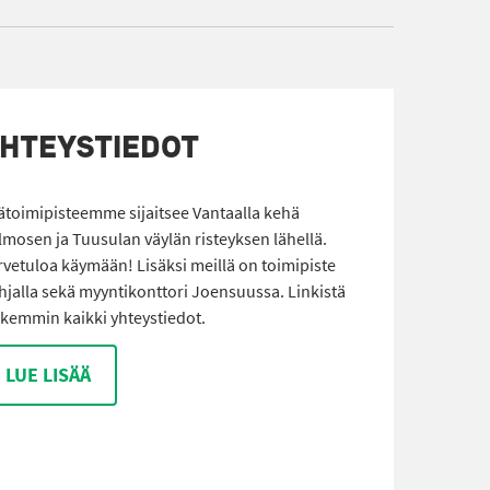
HTEYSTIEDOT
ätoimipisteemme sijaitsee Vantaalla kehä
lmosen ja Tuusulan väylän risteyksen lähellä.
rvetuloa käymään! Lisäksi meillä on toimipiste
hjalla sekä myyntikonttori Joensuussa. Linkistä
rkemmin kaikki yhteystiedot.
LUE LISÄÄ