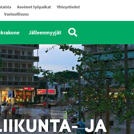
taista
Avoimet työpaikat
Yhteystiedot
Vastuullisuus
okrakone
Jälleenmyyjät
IIKUNTA- JA