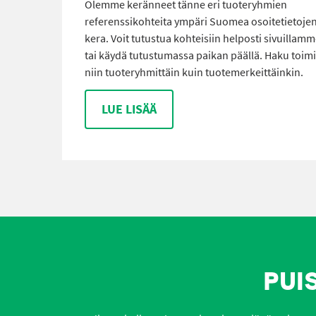
Olemme keränneet tänne eri tuoteryhmien
referenssikohteita ympäri Suomea osoitetietoje
kera. Voit tutustua kohteisiin helposti sivuillam
tai käydä tutustumassa paikan päällä. Haku toimi
niin tuoteryhmittäin kuin tuotemerkeittäinkin.
LUE LISÄÄ
PUI