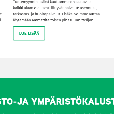
Tuotemyynnin lisäksi kauttamme on saatavilla
n
kaikki alaan olellisesti liittyvät palvelut: asennus-,
me
tarkastus- ja huoltopalvelut. Lisäksi voimme auttaa
i
löytämään ammattitaitoisen pihasuunnittelijan.
LUE LISÄÄ
STO-JA YMPÄRISTÖKALUS