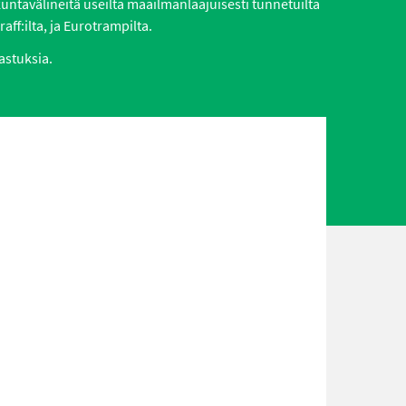
ikuntavälineitä useilta maailmanlaajuisesti tunnetuilta
aff:ilta, ja Eurotrampilta.
astuksia.