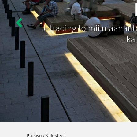
J-Trading toimii maahantuo
kal
Etusivu
/
Kalusteet