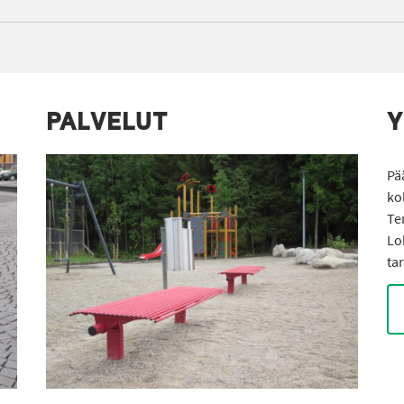
PALVELUT
Y
Pä
ko
Te
Lo
ta