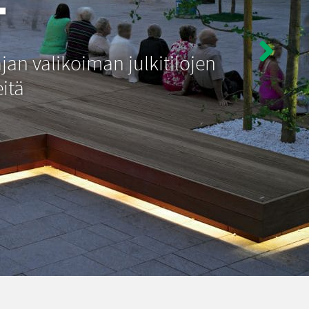
T
jan valikoiman julkitilojen
eitä