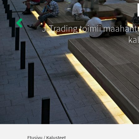
J-Trading toimii maahantuo
kal
Etusivu
/
Kalusteet