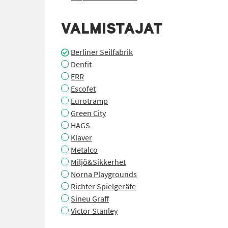
VALMISTAJAT
Berliner Seilfabrik
Denfit
ERR
Escofet
Eurotramp
Green City
HAGS
Klaver
Metalco
Miljö&Sikkerhet
Norna Playgrounds
Richter Spielgeräte
Sineu Graff
Victor Stanley