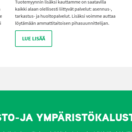
Tuotemyynnin lisäksi kauttamme on saatavilla
n
kaikki alaan olellisesti liittyvät palvelut: asennus-,
me
tarkastus- ja huoltopalvelut. Lisäksi voimme auttaa
i
löytämään ammattitaitoisen pihasuunnittelijan.
LUE LISÄÄ
STO-JA YMPÄRISTÖKALUS