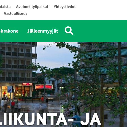
taista
Avoimet työpaikat
Yhteystiedot
Vastuullisuus
okrakone
Jälleenmyyjät
IIKUNTA- JA