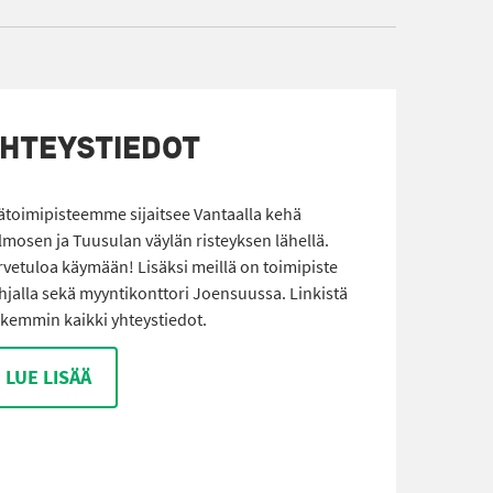
HTEYSTIEDOT
ätoimipisteemme sijaitsee Vantaalla kehä
lmosen ja Tuusulan väylän risteyksen lähellä.
rvetuloa käymään! Lisäksi meillä on toimipiste
hjalla sekä myyntikonttori Joensuussa. Linkistä
rkemmin kaikki yhteystiedot.
LUE LISÄÄ