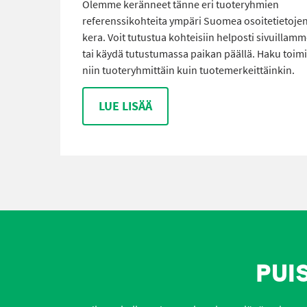
Olemme keränneet tänne eri tuoteryhmien
referenssikohteita ympäri Suomea osoitetietoje
kera. Voit tutustua kohteisiin helposti sivuillam
tai käydä tutustumassa paikan päällä. Haku toimi
niin tuoteryhmittäin kuin tuotemerkeittäinkin.
LUE LISÄÄ
PUI