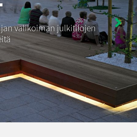
T
jan valikoiman julkitilojen
eitä