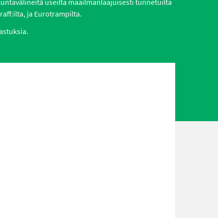
ikuntavälineitä useilta maailmanlaajuisesti tunnetuilta
aff:ilta, ja Eurotrampilta.
astuksia.