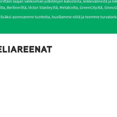
ttäin laajan valikoiman julkitilojen kalusteita, leikkivälineitä ja li
lta, Berlineriltä, Victor Stanley:ltä, Metalcolta, GreenCity:ltä, SineuGr
lisäksi asennamme tuotteita, huollamme niitä ja teemme turvatark
ELIAREENAT