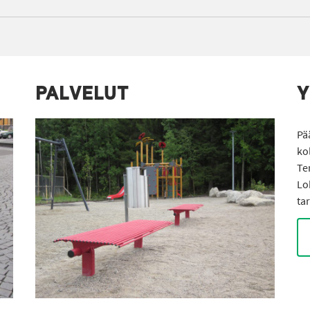
PALVELUT
Y
Pä
ko
Te
Lo
ta