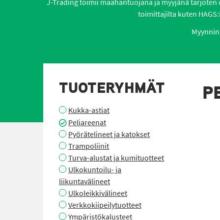
J-Trading toimii maahantuojana ja myyjänä tarjoten eri
toimittajilta kuten HAGS:i
Myynnin 
TUOTERYHMÄT
P
Kukka-astiat
Peliareenat
Pyörätelineet ja katokset
Trampoliinit
Turva-alustat ja kumituotteet
Ulkokuntoilu- ja
liikuntavälineet
Ulkoleikkivälineet
Verkkokiipeilytuotteet
Ympäristökalusteet