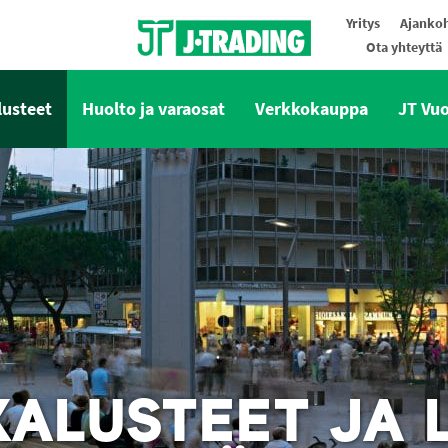
Yritys
Ajankoh
Ota yhteyttä
Oy J-Trading Ab
lusteet
Huolto ja varaosat
Verkkokauppa
JT Vu
ALUSTEET JA L