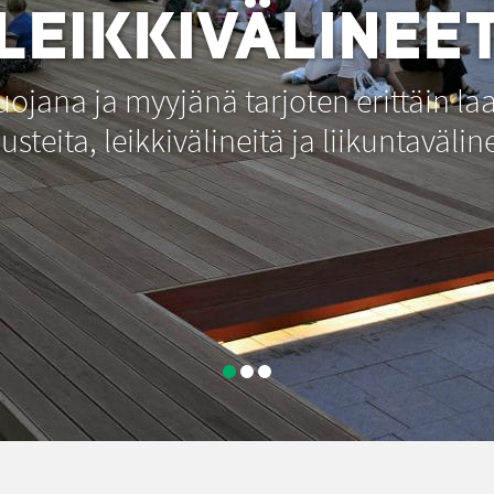
LEIKKIVÄLINEE
jana ja myyjänä tarjoten erittäin laa
usteita, leikkivälineitä ja liikuntavälin