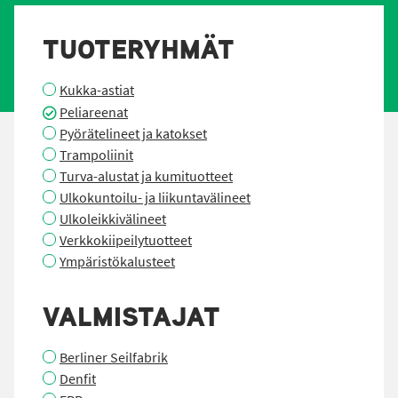
TUOTERYHMÄT
Kukka-astiat
Peliareenat
Pyörätelineet ja katokset
Trampoliinit
Turva-alustat ja kumituotteet
Ulkokuntoilu- ja liikuntavälineet
Ulkoleikkivälineet
Verkkokiipeilytuotteet
Ympäristökalusteet
VALMISTAJAT
Berliner Seilfabrik
Denfit