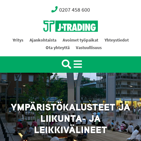
0207 458 600
Oy J-Trading Ab
Yritys
Ajankohtaista
Avoimet työpaikat
Yhteystiedot
Ota yhteyttä
Vastuullisuus
YMPÄRISTÖKALUSTEET JA
LIIKUNTA- JA
LEIKKIVÄLINEET