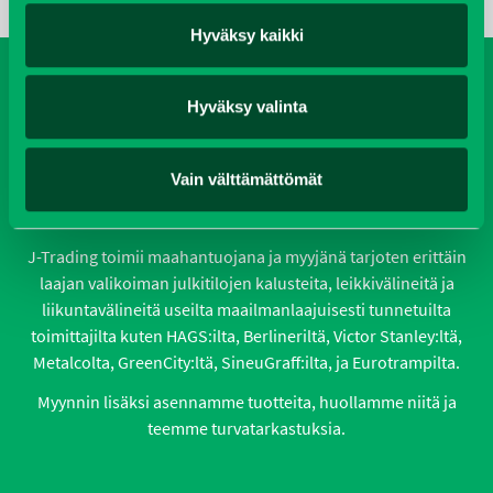
Hyväksy kaikki
Hyväksy valinta
PUISTO-JA
YMPÄRISTÖKALUSTEET
Vain välttämättömät
J-Trading toimii maahantuojana ja myyjänä tarjoten erittäin
laajan valikoiman julkitilojen kalusteita, leikkivälineitä ja
liikuntavälineitä useilta maailmanlaajuisesti tunnetuilta
toimittajilta kuten HAGS:ilta, Berlineriltä, Victor Stanley:ltä,
Metalcolta, GreenCity:ltä, SineuGraff:ilta, ja Eurotrampilta.
Myynnin lisäksi asennamme tuotteita, huollamme niitä ja
teemme turvatarkastuksia.