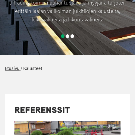
J-Trading toimii maahantuojana ja myyjänä tarjoten
erittäin laajan valikoiman julkitilojen kalusteita,
leikkivälineitä ja liikuntavälineitä
Etusivu
/
Kalusteet
REFERENSSIT