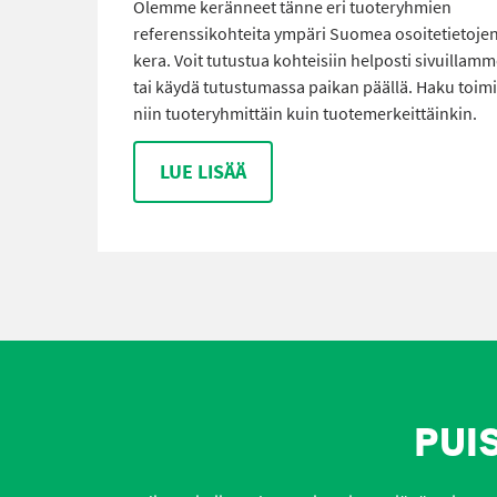
Olemme keränneet tänne eri tuoteryhmien
referenssikohteita ympäri Suomea osoitetietoje
kera. Voit tutustua kohteisiin helposti sivuillam
tai käydä tutustumassa paikan päällä. Haku toimi
niin tuoteryhmittäin kuin tuotemerkeittäinkin.
LUE LISÄÄ
PUI