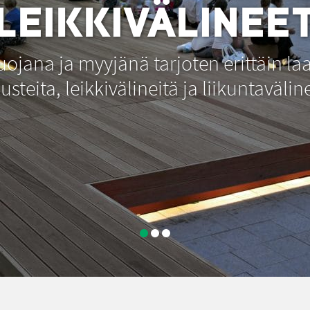
LEIKKIVÄLINEE
jana ja myyjänä tarjoten erittäin laa
usteita, leikkivälineitä ja liikuntavälin