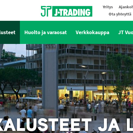
Yritys
Ajankoh
Ota yhteyttä
Oy J-Trading Ab
lusteet
Huolto ja varaosat
Verkkokauppa
JT Vu
ALUSTEET JA L