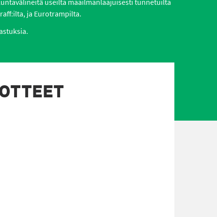
ikuntavälineitä useilta maailmanlaajuisesti tunnetuilta
aff:ilta, ja Eurotrampilta.
astuksia.
UOTTEET