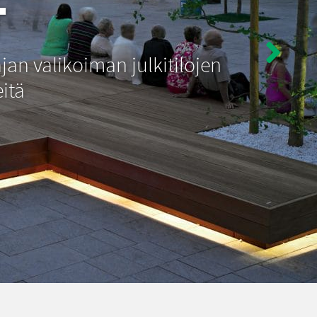
T
jan valikoiman julkitilojen
eitä