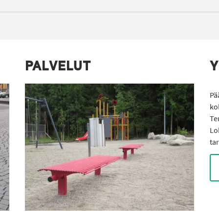
PALVELUT
Y
Pä
ko
Te
Lo
ta