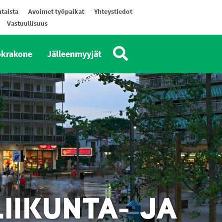
taista
Avoimet työpaikat
Yhteystiedot
Vastuullisuus
okrakone
Jälleenmyyjät
IIKUNTA- JA