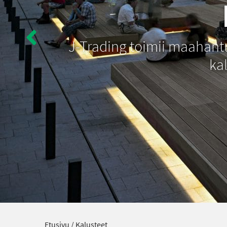
J-Trading toimii maahantuo
kal
Etusivu
/
Kalusteet