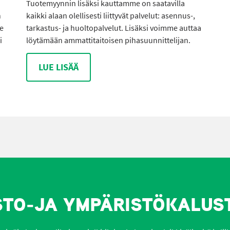
Tuotemyynnin lisäksi kauttamme on saatavilla
n
kaikki alaan olellisesti liittyvät palvelut: asennus-,
me
tarkastus- ja huoltopalvelut. Lisäksi voimme auttaa
i
löytämään ammattitaitoisen pihasuunnittelijan.
LUE LISÄÄ
STO-JA YMPÄRISTÖKALUS