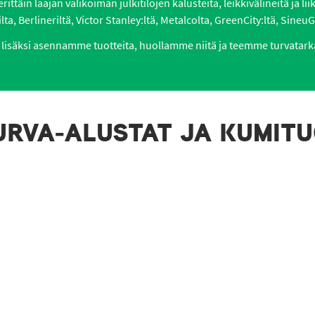
ttäin laajan valikoiman julkitilojen kalusteita, leikkivälineitä ja li
lta, Berlineriltä, Victor Stanley:ltä, Metalcolta, GreenCity:ltä, SineuGr
lisäksi asennamme tuotteita, huollamme niitä ja teemme turvatark
URVA-ALUSTAT JA KUMIT