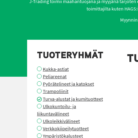
J-Trading toimii maahantuojana ja myyjänä tarjoten eri
toimittajilta kuten HAGS:i
Myynnin 
TUOTERYHMÄT
T
Kukka-astiat
Peliareenat
Pyörätelineet ja katokset
Trampoliinit
Turva-alustat ja kumituotteet
Ulkokuntoilu- ja
liikuntavälineet
Ulkoleikkivälineet
Verkkokiipeilytuotteet
Ympäristökalusteet