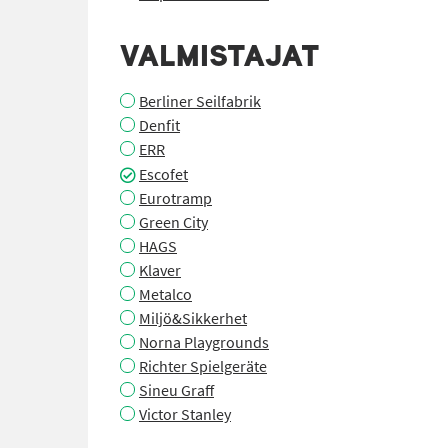
VALMISTAJAT
Berliner Seilfabrik
Denfit
ERR
Escofet
Eurotramp
Green City
HAGS
Klaver
Metalco
Miljö&Sikkerhet
Norna Playgrounds
Richter Spielgeräte
Sineu Graff
Victor Stanley