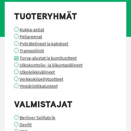
TUOTERYHMÄT
Kukka-astiat
Peliareenat
Pyörätelineet ja katokset
Trampoliinit
Turva-alustat ja kumituotteet
Ulkokuntoilu- ja liikuntavälineet
Ulkoleikkivälineet
Verkkokiipeilytuotteet
Ympäristökalusteet
VALMISTAJAT
Berliner Seilfabrik
Denfit