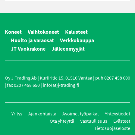
Koneet
Vaihtokoneet
Kalusteet
Huolto ja varaosat
Verkkokauppa
JT Vuokrakone
Jälleenmyyjät
Oy J-Trading Ab | Kuriiritie 15, 01510 Vantaa | puh 0207 458 600
| fax 0207 458 650 | info(at)j-trading.fi
Yritys
Ajankohtaista
Avoimet työpaikat
Yhteystiedot
Ota yhteyttä
Vastuullisuus
Evästeet
Tietosuojaseloste