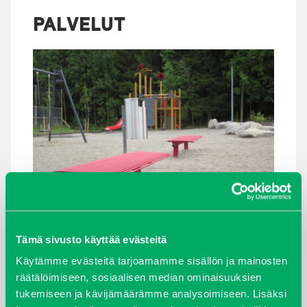
PALVELUT
Tämä sivusto käyttää evästeitä
Tuotemyynnin lisäksi kauttamme on saatavilla kaikki
Käytämme evästeitä tarjoamamme sisällön ja mainosten
alaan olellisesti liittyvät palvelut: asennus-,
räätälöimiseen, sosiaalisen median ominaisuuksien
tarkastus- ja huoltopalvelut. Lisäksi voimme auttaa
tukemiseen ja kävijämäärämme analysoimiseen. Lisäksi
löytämään ammattitaitoisen pihasuunnittelijan.