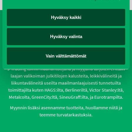
Hyväksy kaikki
PUISTO-JA
Hyväksy valinta
YMPÄRISTÖKALUSTEET
Vain välttämättömät
J-Trading toimii maahantuojana ja myyjänä tarjoten erittäin
laajan valikoiman julkitilojen kalusteita, leikkivälineitä ja
liikuntavälineitä useilta maailmanlaajuisesti tunnetuilta
toimittajilta kuten HAGS:ilta, Berlineriltä, Victor Stanley:ltä,
Metalcolta, GreenCity:ltä, SineuGraff:ilta, ja Eurotrampilta.
Myynnin lisäksi asennamme tuotteita, huollamme niitä ja
teemme turvatarkastuksia.