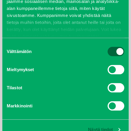
jaamme sosiaalisen median, mainosalan ja analytiikka-
alan kumppaneillemme tietoja siitä, miten käytät
LUE LISÄÄ
sivustoamme. Kumppanimme voivat yhdistää näitä
tietoja muihin tietoihin, joita olet antanut heille tai joita on
kerätty, kun olet käyttänyt heidän palvelujaan. Voit lukea
YHTEYSTIEDOT
lisää evästeistä sekä muuttaa hyväksyntääsi
evästeet
sivulta.
Suostumuksen
Välttämätön
valinta
Päätoimipisteemme sijaitsee Vantaalla kehä
kolmosen ja Tuusulan väylän risteyksen lähellä.
Tervetuloa käymään! Lisäksi meillä on toimipiste
Mieltymykset
Lohjalla sekä myyntikonttori Joensuussa. Linkistä
tarkemmin kaikki yhteystiedot.
Tilastot
LUE LISÄÄ
Markkinointi
Näytä tiedot