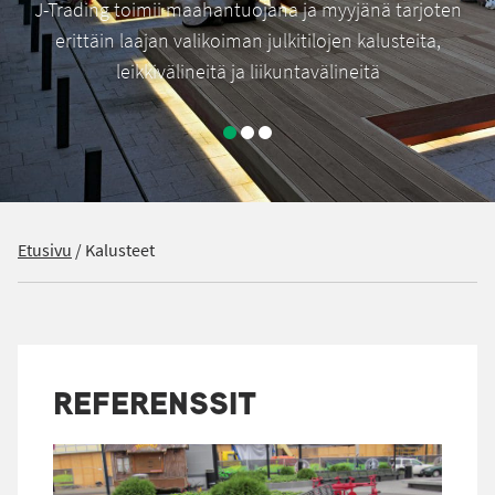
J-Trading toimii maahantuojana ja myyjänä tarjoten
erittäin laajan valikoiman julkitilojen kalusteita,
leikkivälineitä ja liikuntavälineitä
Etusivu
/
Kalusteet
REFERENSSIT