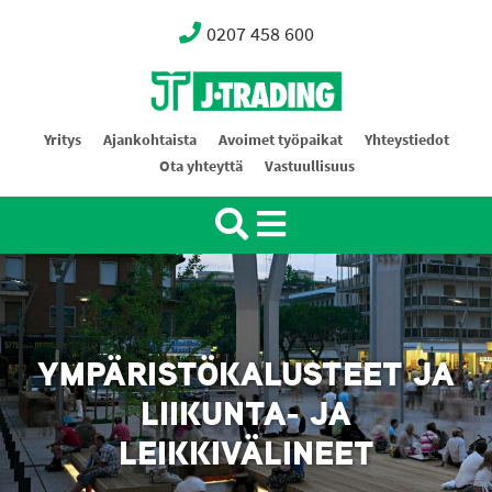
0207 458 600
Oy J-Trading Ab
Yritys
Ajankohtaista
Avoimet työpaikat
Yhteystiedot
Ota yhteyttä
Vastuullisuus
YMPÄRISTÖKALUSTEET JA
LIIKUNTA- JA
LEIKKIVÄLINEET