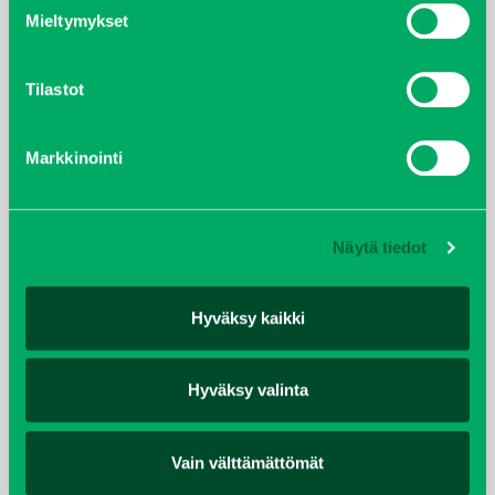
BCS
Mieltymykset
Belrobotics
Bucher
CORVUS
Tilastot
Cushman
E-Z-GO
Markkinointi
Ferris
Goupil
Iseki
Jacobsen/Ransomes
Näytä tiedot
Multihog
Müthing
Hyväksy kaikki
Oeliatec
Raymo
Reform
Hyväksy valinta
Smithco
Spider
Turfco
Vain välttämättömät
Walker