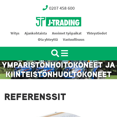
0207 458 600
Oy J-Trading Ab
Yritys
Ajankohtaista
Avoimet työpaikat
Yhteystiedot
Ota yhteyttä
Vastuullisuus
YMPÄRISTÖNHOITOKONEET JA
KIINTEISTÖNHUOLTOKONEET
REFERENSSIT