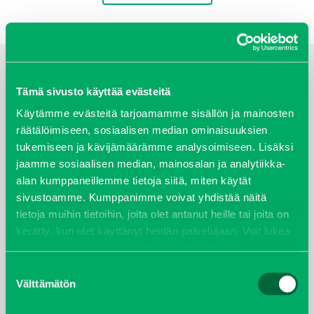
Tämä sivusto käyttää evästeitä
TUOTERYHMÄT
Käytämme evästeitä tarjoamamme sisällön ja mainosten
räätälöimiseen, sosiaalisen median ominaisuuksien
Golfkoneet ja ajoneuvot
tukemiseen ja kävijämäärämme analysoimiseen. Lisäksi
Lakaisukoneet
jaamme sosiaalisen median, mainosalan ja analytiikka-
Müthing kelamurskaimet
alan kumppaneillemme tietoja siitä, miten käytät
Nurmikon ja tekonurmen hoito
sivustoamme. Kumppanimme voivat yhdistää näitä
Ruohonleikkurit ja lehden kerääjät
tietoja muihin tietoihin, joita olet antanut heille tai joita on
Traktorit ja monitoimikoneet
kerätty, kun olet käyttänyt heidän palvelujaan. Voit lukea
Työlaitteet
lisää evästeistä sekä muuttaa hyväksyntääsi
evästeet
sivulta.
Suostumuksen
VALMISTAJAT
Välttämätön
valinta