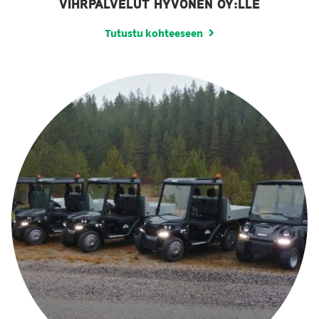
VIHRPALVELUT HYVÖNEN OY:LLE
Tutustu kohteeseen