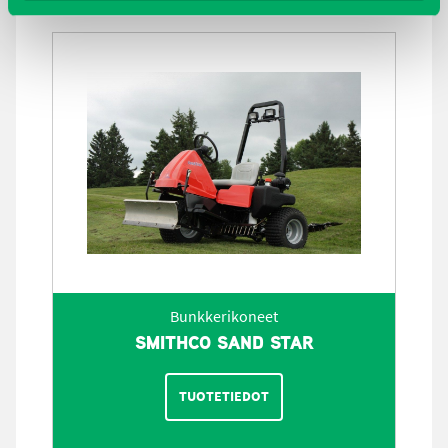
Bunkkerikoneet
SMITHCO SAND STAR
TUOTETIEDOT