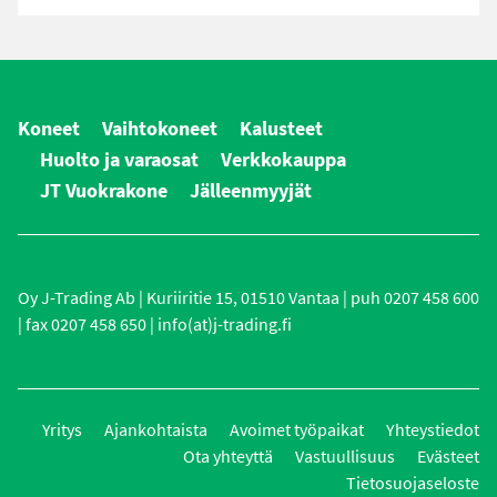
Koneet
Vaihtokoneet
Kalusteet
Huolto ja varaosat
Verkkokauppa
JT Vuokrakone
Jälleenmyyjät
Oy J-Trading Ab | Kuriiritie 15, 01510 Vantaa | puh 0207 458 600
| fax 0207 458 650 | info(at)j-trading.fi
Yritys
Ajankohtaista
Avoimet työpaikat
Yhteystiedot
Ota yhteyttä
Vastuullisuus
Evästeet
Tietosuojaseloste