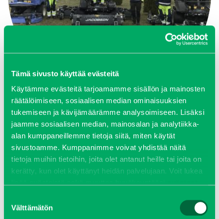
Tämä sivusto käyttää evästeitä
Käytämme evästeitä tarjoamamme sisällön ja mainosten
räätälöimiseen, sosiaalisen median ominaisuuksien
KONEIDEN LUOVUTUS YIT:LLE
tukemiseen ja kävijämäärämme analysoimiseen. Lisäksi
jaamme sosiaalisen median, mainosalan ja analytiikka-
Tutustu kohteeseen
alan kumppaneillemme tietoja siitä, miten käytät
sivustoamme. Kumppanimme voivat yhdistää näitä
tietoja muihin tietoihin, joita olet antanut heille tai joita on
kerätty, kun olet käyttänyt heidän palvelujaan. Voit lukea
lisää evästeistä sekä muuttaa hyväksyntääsi
evästeet
sivulta.
Suostumuksen
Välttämätön
valinta