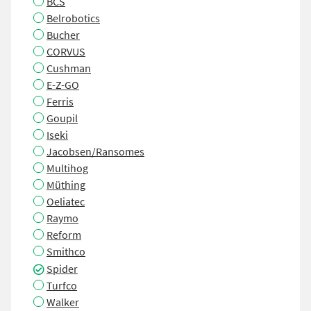
BCS
Belrobotics
Bucher
CORVUS
Cushman
E-Z-GO
Ferris
Goupil
Iseki
Jacobsen/Ransomes
Multihog
Müthing
Oeliatec
Raymo
Reform
Smithco
Spider
Turfco
Walker