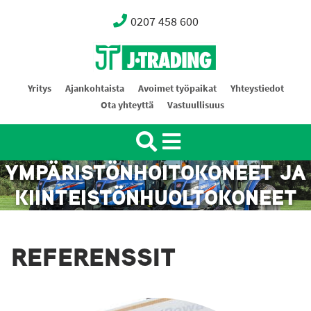
0207 458 600
Oy J-Trading Ab
Yritys
Ajankohtaista
Avoimet työpaikat
Yhteystiedot
Ota yhteyttä
Vastuullisuus
YMPÄRISTÖNHOITOKONEET JA
KIINTEISTÖNHUOLTOKONEET
REFERENSSIT