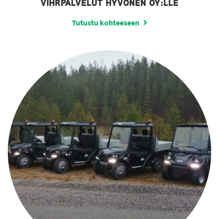
VIHRPALVELUT HYVÖNEN OY:LLE
Tutustu kohteeseen