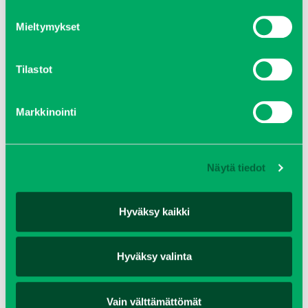
Mieltymykset
Tilastot
Markkinointi
Näytä tiedot
Hyväksy kaikki
BEAM S 12000 TRANSVAL
Tutustu kohteeseen
Hyväksy valinta
KATSO KAIKKI
Vain välttämättömät