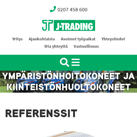
0207 458 600
Oy J-Trading Ab
Yritys
Ajankohtaista
Avoimet työpaikat
Yhteystiedot
Ota yhteyttä
Vastuullisuus
YMPÄRISTÖNHOITOKONEET JA
KIINTEISTÖNHUOLTOKONEET
REFERENSSIT