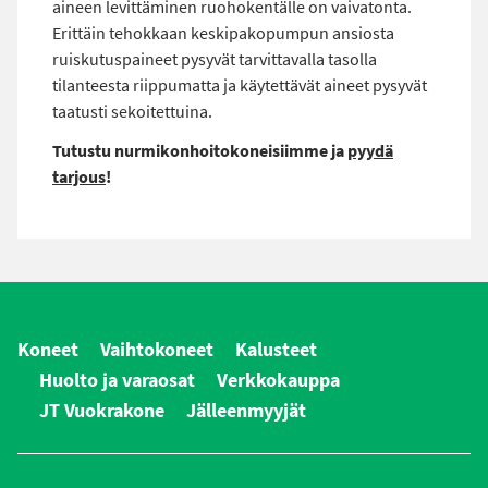
aineen levittäminen ruohokentälle on vaivatonta.
Erittäin tehokkaan keskipakopumpun ansiosta
ruiskutuspaineet pysyvät tarvittavalla tasolla
tilanteesta riippumatta ja käytettävät aineet pysyvät
taatusti sekoitettuina.
Tutustu nurmikonhoitokoneisiimme ja
pyydä
tarjous
!
Koneet
Vaihtokoneet
Kalusteet
Huolto ja varaosat
Verkkokauppa
JT Vuokrakone
Jälleenmyyjät