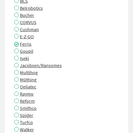
BCS
Belrobotics
Bucher
CORVUS
Cushman
E-Z-GO
Ferris
Goupil
Iseki
Jacobsen/Ransomes
Multihog
Müthing
Oeliatec
Raymo
Reform
Smithco
Spider
Turfco
Walker