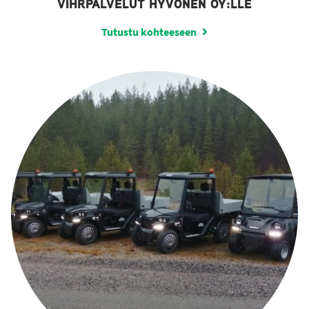
VIHRPALVELUT HYVÖNEN OY:LLE
Tutustu kohteeseen