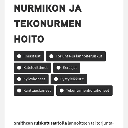
NURMIKON JA
TEKONURMEN
HOITO
Ilmastajat
Torjunta- ja lannoiteruiskut
Katelevittimet
Kerääjät
Kylvökoneet
Pystyleikkurit
Kanttauskoneet
Tekonurmenhoitokoneet
Smithcon ruiskutusautolla
lannoitteen tai torjunta-