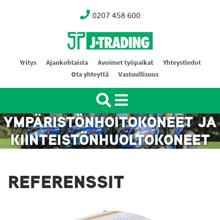
0207 458 600
Oy J-Trading Ab
Yritys
Ajankohtaista
Avoimet työpaikat
Yhteystiedot
Ota yhteyttä
Vastuullisuus
YMPÄRISTÖNHOITOKONEET JA
KIINTEISTÖNHUOLTOKONEET
REFERENSSIT