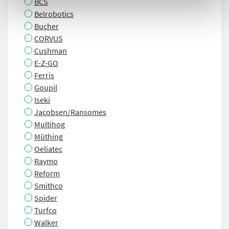
BCS
Belrobotics
Bucher
CORVUS
Cushman
E-Z-GO
Ferris
Goupil
Iseki
Jacobsen/Ransomes
Multihog
Müthing
Oeliatec
Raymo
Reform
Smithco
Spider
Turfco
Walker