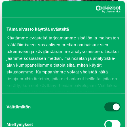
Tämä sivusto käyttää evästeitä
Käytämme evästeitä tarjoamamme sisällön ja mainosten
räätälöimiseen, sosiaalisen median ominaisuuksien
tukemiseen ja kävijämäärämme analysoimiseen. Lisäksi
jaamme sosiaalisen median, mainosalan ja analytiikka-
alan kumppaneillemme tietoja siitä, miten käytät
sivustoamme. Kumppanimme voivat yhdistää näitä
tietoja muihin tietoihin, joita olet antanut heille tai joita on
kerätty, kun olet käyttänyt heidän palvelujaan. Voit lukea
BEAM S 12000 TRANSVAL
lisää evästeistä sekä muuttaa hyväksyntääsi
evästeet
sivulta.
Suostumuksen
Tutustu kohteeseen
Välttämätön
valinta
KATSO KAIKKI
Mieltymykset