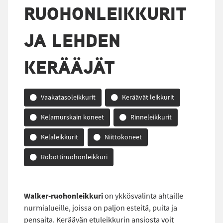
RUOHONLEIKKURIT
JA LEHDEN
KERÄÄJÄT
Vaakatasoleikkurit
Keräävät leikkurit
Kelamurskain koneet
Rinneleikkurit
Kelaleikkurit
Niittokoneet
Robottiruohonleikkuri
Walker-ruohonleikkuri
on ykkösvalinta ahtaille
nurmialueille, joissa on paljon esteitä, puita ja
pensaita. Keräävän etuleikkurin ansiosta voit