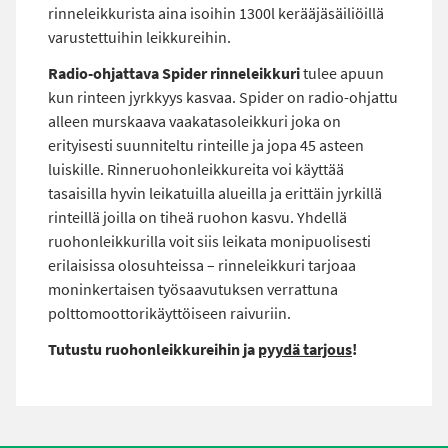
rinneleikkurista aina isoihin 1300l kerääjäsäiliöillä
varustettuihin leikkureihin.
Radio-ohjattava Spider rinneleikkuri
tulee apuun
kun rinteen jyrkkyys kasvaa. Spider on radio-ohjattu
alleen murskaava vaakatasoleikkuri joka on
erityisesti suunniteltu rinteille ja jopa 45 asteen
luiskille. Rinneruohonleikkureita voi käyttää
tasaisilla hyvin leikatuilla alueilla ja erittäin jyrkillä
rinteillä joilla on tiheä ruohon kasvu. Yhdellä
ruohonleikkurilla voit siis leikata monipuolisesti
erilaisissa olosuhteissa – rinneleikkuri tarjoaa
moninkertaisen työsaavutuksen verrattuna
polttomoottorikäyttöiseen raivuriin.
Tutustu ruohonleikkureihin ja
pyydä tarjous
!