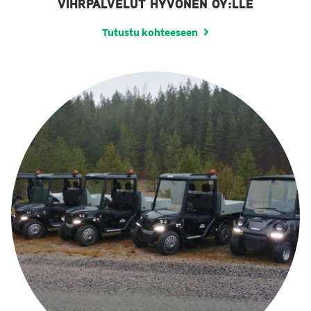
VIHRPALVELUT HYVÖNEN OY:LLE
Tutustu kohteeseen