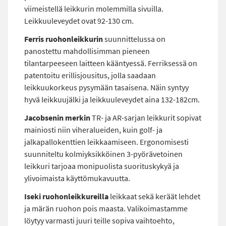
viimeistellä leikkurin molemmilla sivuilla.
Leikkuuleveydet ovat 92-130 cm.
Ferris ruohonleikkurin
suunnittelussa on
panostettu mahdollisimman pieneen
tilantarpeeseen laitteen kääntyessä. Ferriksessä on
patentoitu erillisjousitus, jolla saadaan
leikkuukorkeus pysymään tasaisena. Näin syntyy
hyvä leikkuujälki ja leikkuuleveydet aina 132-182cm.
Jacobsenin merkin
TR- ja AR-sarjan leikkurit sopivat
mainiosti niin viheralueiden, kuin golf- ja
jalkapallokenttien leikkaamiseen. Ergonomisesti
suunniteltu kolmiyksikköinen 3-pyörävetoinen
leikkuri tarjoaa monipuolista suorituskykyä ja
ylivoimaista käyttömukavuutta.
Iseki ruohonleikkureilla
leikkaat sekä keräät lehdet
ja märän ruohon pois maasta. Valikoimastamme
löytyy varmasti juuri teille sopiva vaihtoehto,