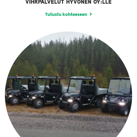
VIHRPALVELUT HYVÖNEN OY:LLE
Tutustu kohteeseen