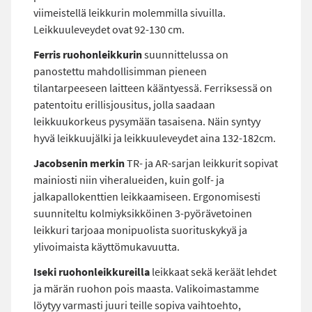
viimeistellä leikkurin molemmilla sivuilla.
Leikkuuleveydet ovat 92-130 cm.
Ferris ruohonleikkurin
suunnittelussa on
panostettu mahdollisimman pieneen
tilantarpeeseen laitteen kääntyessä. Ferriksessä on
patentoitu erillisjousitus, jolla saadaan
leikkuukorkeus pysymään tasaisena. Näin syntyy
hyvä leikkuujälki ja leikkuuleveydet aina 132-182cm.
Jacobsenin merkin
TR- ja AR-sarjan leikkurit sopivat
mainiosti niin viheralueiden, kuin golf- ja
jalkapallokenttien leikkaamiseen. Ergonomisesti
suunniteltu kolmiyksikköinen 3-pyörävetoinen
leikkuri tarjoaa monipuolista suorituskykyä ja
ylivoimaista käyttömukavuutta.
Iseki ruohonleikkureilla
leikkaat sekä keräät lehdet
ja märän ruohon pois maasta. Valikoimastamme
löytyy varmasti juuri teille sopiva vaihtoehto,