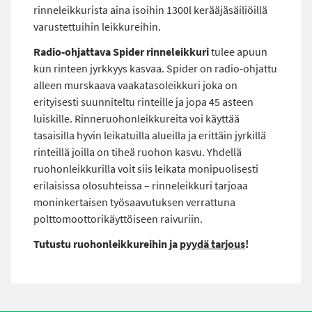
rinneleikkurista aina isoihin 1300l kerääjäsäiliöillä
varustettuihin leikkureihin.
Radio-ohjattava Spider rinneleikkuri
tulee apuun
kun rinteen jyrkkyys kasvaa. Spider on radio-ohjattu
alleen murskaava vaakatasoleikkuri joka on
erityisesti suunniteltu rinteille ja jopa 45 asteen
luiskille. Rinneruohonleikkureita voi käyttää
tasaisilla hyvin leikatuilla alueilla ja erittäin jyrkillä
rinteillä joilla on tiheä ruohon kasvu. Yhdellä
ruohonleikkurilla voit siis leikata monipuolisesti
erilaisissa olosuhteissa – rinneleikkuri tarjoaa
moninkertaisen työsaavutuksen verrattuna
polttomoottorikäyttöiseen raivuriin.
Tutustu ruohonleikkureihin ja
pyydä tarjous
!