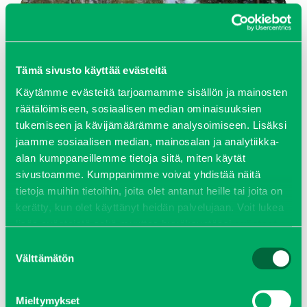
Tämä sivusto käyttää evästeitä
Käytämme evästeitä tarjoamamme sisällön ja mainosten
räätälöimiseen, sosiaalisen median ominaisuuksien
tukemiseen ja kävijämäärämme analysoimiseen. Lisäksi
jaamme sosiaalisen median, mainosalan ja analytiikka-
alan kumppaneillemme tietoja siitä, miten käytät
sivustoamme. Kumppanimme voivat yhdistää näitä
tietoja muihin tietoihin, joita olet antanut heille tai joita on
kerätty, kun olet käyttänyt heidän palvelujaan. Voit lukea
BEAM S 12000 TRANSVAL
lisää evästeistä sekä muuttaa hyväksyntääsi
evästeet
sivulta.
Tutustu kohteeseen
Suostumuksen
Välttämätön
valinta
KATSO KAIKKI
Mieltymykset