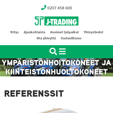
0207 458 600
Oy J-Trading Ab
Yritys
Ajankohtaista
Avoimet työpaikat
Yhteystiedot
Ota yhteyttä
Vastuullisuus
YMPÄRISTÖNHOITOKONEET JA
KIINTEISTÖNHUOLTOKONEET
REFERENSSIT