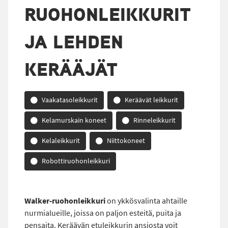
RUOHONLEIKKURIT
JA LEHDEN
KERÄÄJÄT
Vaakatasoleikkurit
Keräävät leikkurit
Kelamurskain koneet
Rinneleikkurit
Kelaleikkurit
Niittokoneet
Robottiruohonleikkuri
Walker-ruohonleikkuri
on ykkösvalinta ahtaille
nurmialueille, joissa on paljon esteitä, puita ja
pensaita. Keräävän etuleikkurin ansiosta voit