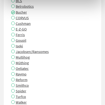
BCS
Belrobotics
Bucher
CORVUS
Cushman
E-Z-GO
Ferris
Goupil
Iseki
Jacobsen/Ransomes
Multihog
Müthing
Oeliatec
Raymo
Reform
Smithco
Spider
Turfco
Walker