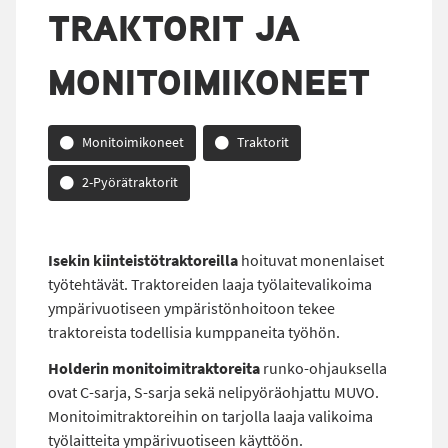
TRAKTORIT JA
MONITOIMIKONEET
Monitoimikoneet
Traktorit
2-Pyörätraktorit
Isekin kiinteistötraktoreilla
hoituvat monenlaiset
työtehtävät. Traktoreiden laaja työlaitevalikoima
ympärivuotiseen ympäristönhoitoon tekee
traktoreista todellisia kumppaneita työhön.
Holderin monitoimitraktoreita
runko-ohjauksella
ovat C-sarja, S-sarja sekä nelipyöräohjattu MUVO.
Monitoimitraktoreihin on tarjolla laaja valikoima
työlaitteita ympärivuotiseen käyttöön.