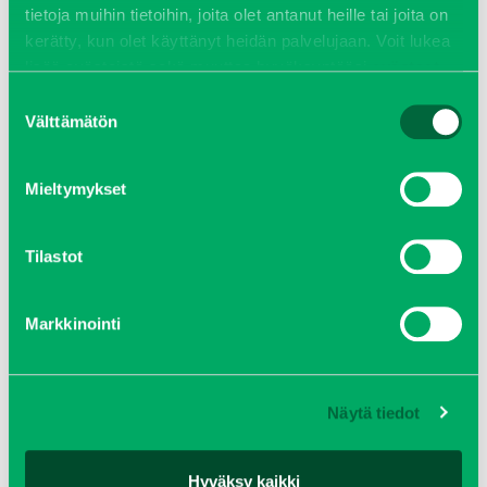
tietoja muihin tietoihin, joita olet antanut heille tai joita on
kerätty, kun olet käyttänyt heidän palvelujaan. Voit lukea
lisää evästeistä sekä muuttaa hyväksyntääsi
evästeet
sivulta.
Suostumuksen
Välttämätön
valinta
Mieltymykset
Tilastot
Markkinointi
BEAM S 12000 TRANSVAL
Tutustu kohteeseen
Näytä tiedot
KATSO KAIKKI
Hyväksy kaikki