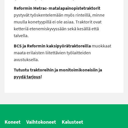
Reformin Metrac- matalapainopistetraktorit
pystyvät työskentelemään myös rinteillä, minne
muulla konetyypillä ei ole asiaa. Traktorit ovat
ketteriä etenemiskyvyssään sekä kesällä että
talvella.
BCS ja Reformin kaksipyörätraktoreilla
muokkaat
maata erilaisten liitettävien työlaitteiden
avustuksella.
Tutustu traktoreihin ja monitoimikoneisiin ja
pyydä tarjous
!
Koneet
Vaihtokoneet
Kalusteet