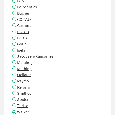
BCS
Belrobotics
Bucher
CORVUS
Cushman
E-Z-GO
Ferris
Goupil
Iseki
Jacobsen/Ransomes
Multihog
Müthing
Oeliatec
Raymo
Reform
Smithco
Spider
Turfco
Walker