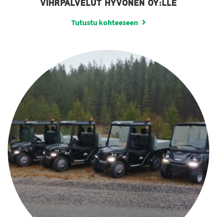
VIHRPALVELUT HYVÖNEN OY:LLE
Tutustu kohteeseen