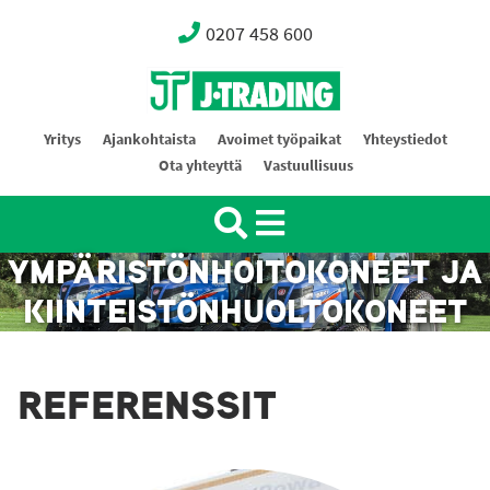
0207 458 600
Oy J-Trading Ab
Yritys
Ajankohtaista
Avoimet työpaikat
Yhteystiedot
Ota yhteyttä
Vastuullisuus
YMPÄRISTÖNHOITOKONEET JA
KIINTEISTÖNHUOLTOKONEET
REFERENSSIT