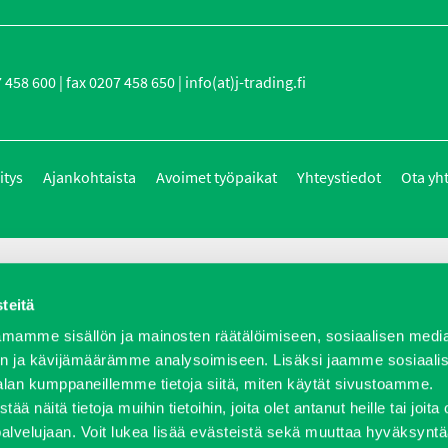
458 600 | fax 0207 458 650 | info(at)j-trading.fi
itys
Ajankohtaista
Avoimet työpaikat
Yhteystiedot
Ota yh
teitä
mamme sisällön ja mainosten räätälöimiseen, sosiaalisen medi
n ja kävijämäärämme analysoimiseen. Lisäksi jaamme sosiaali
alan kumppaneillemme tietoja siitä, miten käytät sivustoamme.
näitä tietoja muihin tietoihin, joita olet antanut heille tai joita 
palvelujaan. Voit lukea lisää evästeistä sekä muuttaa hyväksyntä