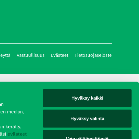
teyttä
Vastuullisuus
Evästeet
Tietosuojaseloste
Hyväksy kaikki
an
sen median,
Hyväksy valinta
on kerätty,
äsi
evästeet
Vain välttämättömät