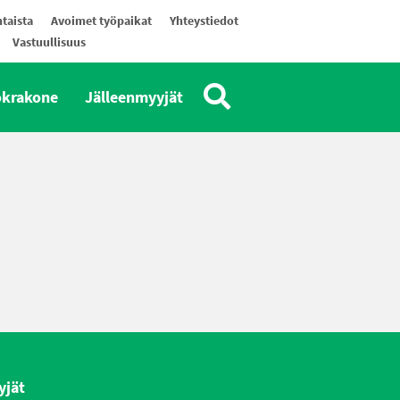
taista
Avoimet työpaikat
Yhteystiedot
Vastuullisuus
okrakone
Jälleenmyyjät
yjät