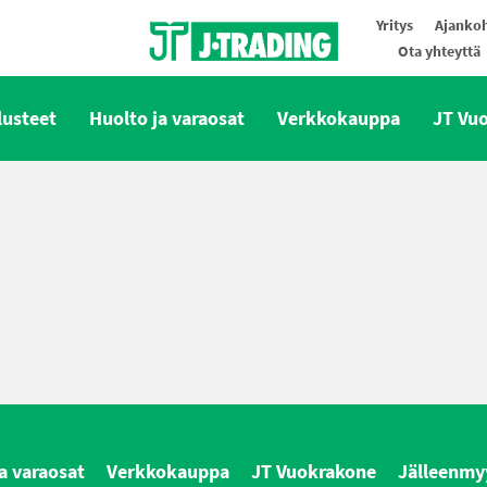
Yritys
Ajankoh
Ota yhteyttä
Oy J-Trading Ab
lusteet
Huolto ja varaosat
Verkkokauppa
JT Vu
a varaosat
Verkkokauppa
JT Vuokrakone
Jälleenmy