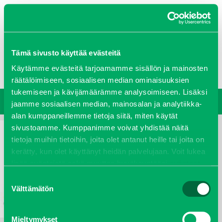
0207 458 600
Tämä sivusto käyttää evästeitä
Oy J-Trading Ab
Yritys
Ajankohtaista
Avoimet työpaikat
Yhteystiedot
Käytämme evästeitä tarjoamamme sisällön ja mainosten
Ota yhteyttä
Vastuullisuus
räätälöimiseen, sosiaalisen median ominaisuuksien
tukemiseen ja kävijämäärämme analysoimiseen. Lisäksi
jaamme sosiaalisen median, mainosalan ja analytiikka-
alan kumppaneillemme tietoja siitä, miten käytät
sivustoamme. Kumppanimme voivat yhdistää näitä
tietoja muihin tietoihin, joita olet antanut heille tai joita on
kerätty, kun olet käyttänyt heidän palvelujaan. Voit lukea
lisää evästeistä sekä muuttaa hyväksyntääsi
evästeet
sivulta.
Suostumuksen
Välttämätön
valinta
Mieltymykset