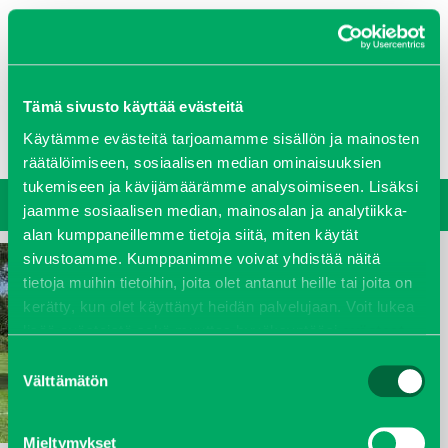
0207 458 600
Tämä sivusto käyttää evästeitä
Oy J-Trading Ab
Yritys
Ajankohtaista
Avoimet työpaikat
Yhteystiedot
Käytämme evästeitä tarjoamamme sisällön ja mainosten
Ota yhteyttä
Vastuullisuus
räätälöimiseen, sosiaalisen median ominaisuuksien
tukemiseen ja kävijämäärämme analysoimiseen. Lisäksi
jaamme sosiaalisen median, mainosalan ja analytiikka-
alan kumppaneillemme tietoja siitä, miten käytät
sivustoamme. Kumppanimme voivat yhdistää näitä
tietoja muihin tietoihin, joita olet antanut heille tai joita on
kerätty, kun olet käyttänyt heidän palvelujaan. Voit lukea
lisää evästeistä sekä muuttaa hyväksyntääsi
evästeet
sivulta.
Suostumuksen
Välttämätön
valinta
Mieltymykset