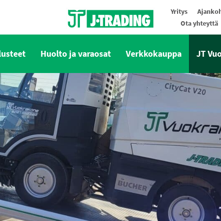
Yritys
Ajankoh
Ota yhteyttä
Oy J-Trading Ab
lusteet
Huolto ja varaosat
Verkkokauppa
JT Vu