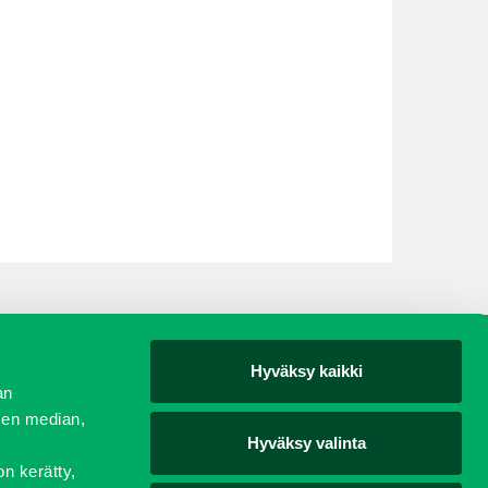
Hyväksy kaikki
yjät
an
sen median,
Hyväksy valinta
on kerätty,