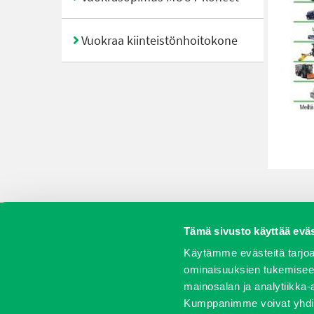
Vuokraa kiinteistönhoitokone
Tämä sivusto käyttää eväs
Koneet
Vaihtokoneet
Kalusteet
Huolto j
Käytämme evästeitä tarjoa
ominaisuuksien tukemisee
mainosalan ja analytiikka-
Kumppanimme voivat yhdistää 
Oy J-Trading Ab | Kuriiritie 15, 01510 Vantaa | puh 0207 