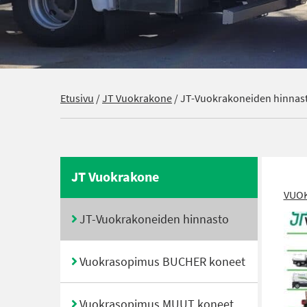
Etusivu
/
JT Vuokrakone
/
JT-Vuokrakoneiden hinnas
JT Vuokrakone
VUO
JT-Vuokrakoneiden hinnasto
Vuokrasopimus BUCHER koneet
Vuokrasopimus MUUT koneet