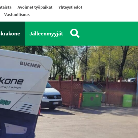
taista
Avoimet työpaikat
Yhteystiedot
Vastuullisuus
okrakone
Jälleenmyyjät