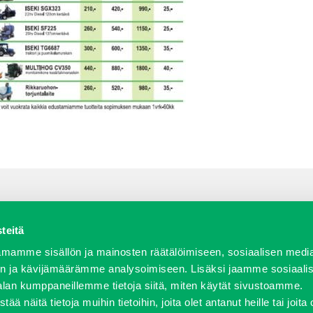
teitä
a varaosat
Verkkokauppa
JT Vuokrakone
Jälleenmy
mamme sisällön ja mainosten räätälöimiseen, sosiaalisen medi
n ja kävijämäärämme analysoimiseen. Lisäksi jaamme sosiaali
alan kumppaneillemme tietoja siitä, miten käytät sivustoamme.
näitä tietoja muihin tietoihin, joita olet antanut heille tai joita 
458 600 | fax 0207 458 650 | info(at)j-trading.fi