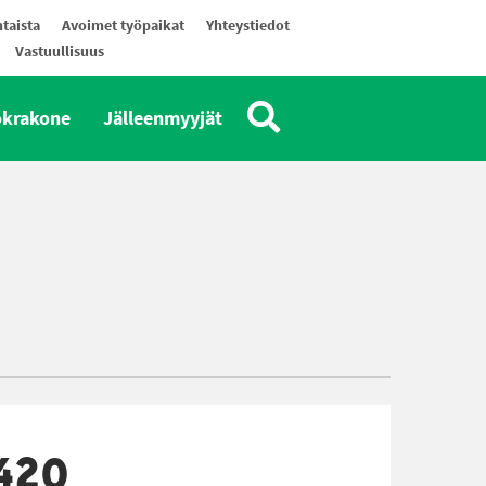
taista
Avoimet työpaikat
Yhteystiedot
Vastuullisuus
okrakone
Jälleenmyyjät
420