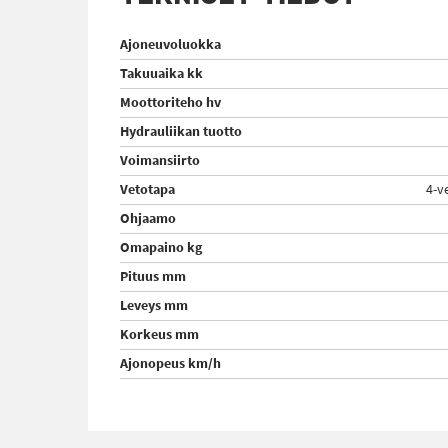
Ajoneuvoluokka
Takuuaika kk
Moottoriteho hv
Hydrauliikan tuotto
Voimansiirto
Vetotapa
4-v
Ohjaamo
Omapaino kg
Pituus mm
Leveys mm
Korkeus mm
Ajonopeus km/h