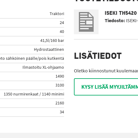
ISEKI TH5420
Traktori
Tiedosto:
ISEKI
24
40
41,5l/160 bar
Hydrostaattinen
LISÄTIEDOT
eto sähköinen päälle/pois kutkentä
Ilmastoitu XL-ohjaamo
Oletko kiinnostunut kuulemaan 
1490
3100
KYSY LISÄÄ MYYJILTÄM
1350 nurmirenkaat / 1140 minimi
2160
34