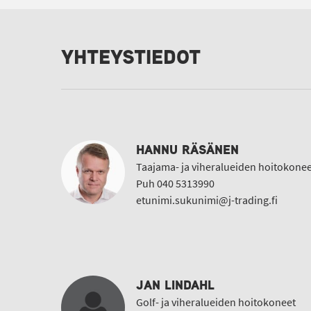
YHTEYSTIEDOT
HANNU RÄSÄNEN
Taajama- ja viheralueiden hoitokonee
Puh 040 5313990
etunimi.sukunimi@j-trading.fi
JAN LINDAHL
Golf- ja viheralueiden hoitokoneet