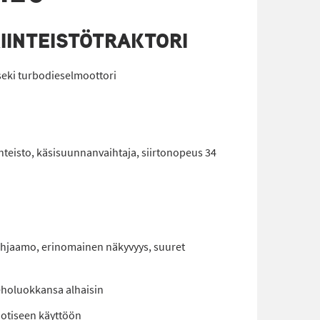
KIINTEISTÖTRAKTORI
Iseki turbodieselmoottori
teisto, käsisuunnanvaihtaja, siirtonopeus 34
ohjaamo, erinomainen näkyvyys, suuret
holuokkansa alhaisin
uotiseen käyttöön