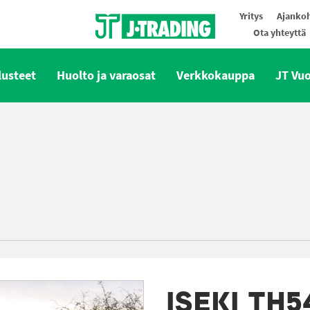
Yritys
Ajankoh
Ota yhteyttä
Oy J-Trading Ab
lusteet
Huolto ja varaosat
Verkkokauppa
JT Vu
ISEKI TH5