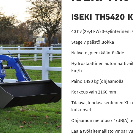
ISEKI TH5420 
40 hv (29,4 kW) 3-sylinterinen 
Stage V päästöluokka
Neliveto, pieni kääntösäde
Hydrostaattinen automaattivaih
km/h
Paino 1490 kg (ohjaamolla
Korkeus vain 2160 mm
Tilaava, tehdasasenteinen XL-
kulkuovet
Ohjaamon melutaso 77dB(A) te
Laaja työlaitemallisto ympäriv