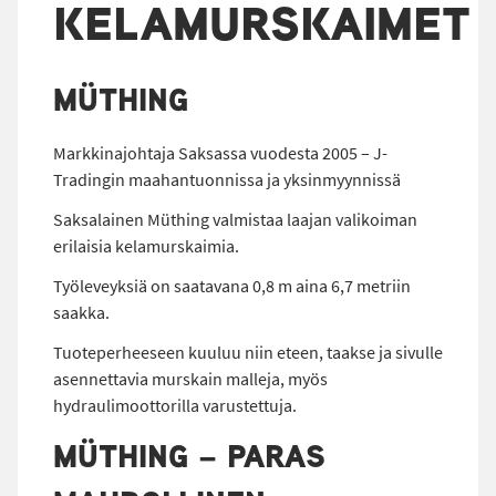
KELAMURSKAIMET
MÜTHING
Markkinajohtaja Saksassa vuodesta 2005 – J-
Tradingin maahantuonnissa ja yksinmyynnissä
Saksalainen Müthing valmistaa laajan valikoiman
erilaisia kelamurskaimia.
Työleveyksiä on saatavana 0,8 m aina 6,7 metriin
saakka.
Tuoteperheeseen kuuluu niin eteen, taakse ja sivulle
asennettavia murskain malleja, myös
hydraulimoottorilla varustettuja.
MÜTHING – PARAS