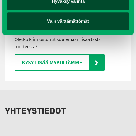
Hyväksy valinta
https://www.youtube.com/watch?v=velIkgkLtnU
Vain välttämättömät
LISÄTIEDOT
Oletko kiinnostunut kuulemaan lisää tästä
tuotteesta?
KYSY LISÄÄ MYYJILTÄMME
YHTEYSTIEDOT