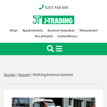
0207 458 600
Oy J-Trading Ab
Yritys
Ajankohtaista
Avoimet työpaikat
Yhteystiedot
Ota yhteyttä
Vastuullisuus
Etusivu
/
Koneet
/
Müthing kelamurskaimet