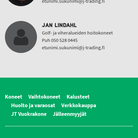
etunimi.sukunimi@j-trading.fi
JAN LINDAHL
Golf- ja viheralueiden hoitokoneet
Puh 050 528 0445
etunimi.sukunimi@j-trading.fi
Koneet
Vaihtokoneet
Kalusteet
Huolto ja varaosat
Verkkokauppa
JT Vuokrakone
Jälleenmyyjät