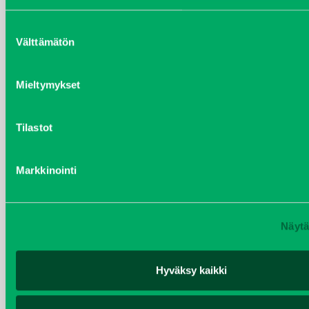
Suostumuksen
Välttämätön
valinta
Mieltymykset
Tilastot
Markkinointi
LEIKKUUKELA 11 LEHTINEN
Näytä
Kirjaudu sisään nähdäksesi hinnat.
Hyväksy kaikki