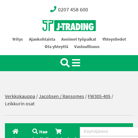
0207 458 600
Oy J-Trading Ab
Yritys
Ajankohtaista
Avoimet työpaikat
Yhteystiedot
Ota yhteyttä
Vastuullisuus
Verkkokauppa
/
Jacobsen / Ransomes
/
FW305-405
/
Leikkurin osat
Hae