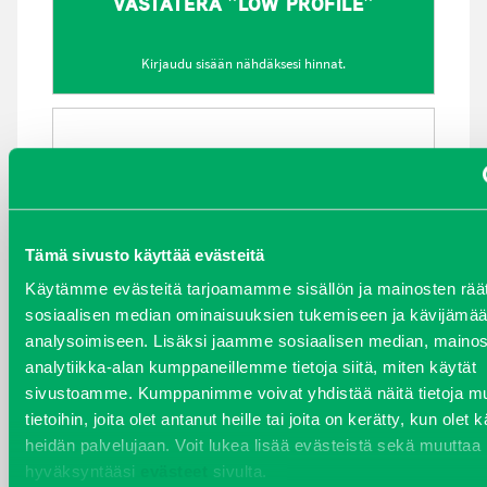
VASTATERÄ ”LOW PROFILE”
Kirjaudu sisään nähdäksesi hinnat.
Tämä sivusto käyttää evästeitä
Käytämme evästeitä tarjoamamme sisällön ja mainosten räät
sosiaalisen median ominaisuuksien tukemiseen ja kävijäm
analysoimiseen. Lisäksi jaamme sosiaalisen median, mainos
analytiikka-alan kumppaneillemme tietoja siitä, miten käytät
sivustoamme. Kumppanimme voivat yhdistää näitä tietoja mu
VASTATERÄ ”HIGH PROFILE”
tietoihin, joita olet antanut heille tai joita on kerätty, kun olet 
heidän palvelujaan. Voit lukea lisää evästeistä sekä muuttaa
hyväksyntääsi
evästeet
sivulta.
Kirjaudu sisään nähdäksesi hinnat.