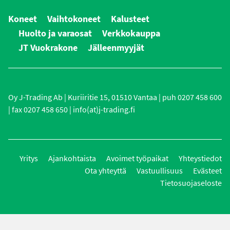
Koneet
Vaihtokoneet
Kalusteet
Huolto ja varaosat
Verkkokauppa
JT Vuokrakone
Jälleenmyyjät
Oy J-Trading Ab | Kuriiritie 15, 01510 Vantaa | puh 0207 458 600
| fax 0207 458 650 | info(at)j-trading.fi
Yritys
Ajankohtaista
Avoimet työpaikat
Yhteystiedot
Ota yhteyttä
Vastuullisuus
Evästeet
Tietosuojaseloste