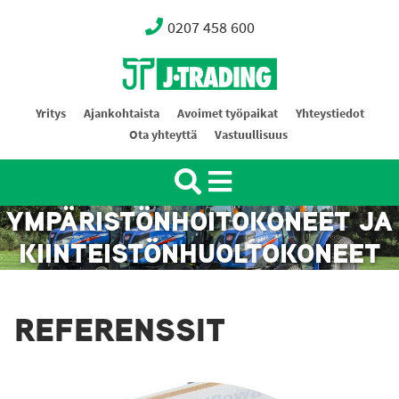
0207 458 600
Oy J-Trading Ab
Yritys
Ajankohtaista
Avoimet työpaikat
Yhteystiedot
Ota yhteyttä
Vastuullisuus
YMPÄRISTÖNHOITOKONEET JA
KIINTEISTÖNHUOLTOKONEET
REFERENSSIT