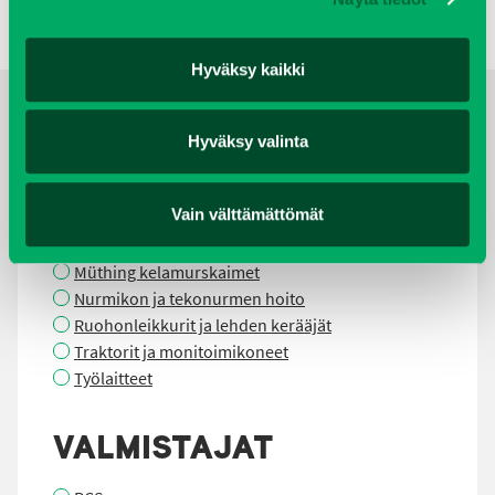
Hyväksy kaikki
Hyväksy valinta
TUOTERYHMÄT
Vain välttämättömät
Golfkoneet ja ajoneuvot
Lakaisukoneet
Müthing kelamurskaimet
Nurmikon ja tekonurmen hoito
Ruohonleikkurit ja lehden kerääjät
Traktorit ja monitoimikoneet
Työlaitteet
VALMISTAJAT