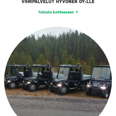
VIHRPALVELUT HYVÖNEN OY:LLE
Tutustu kohteeseen