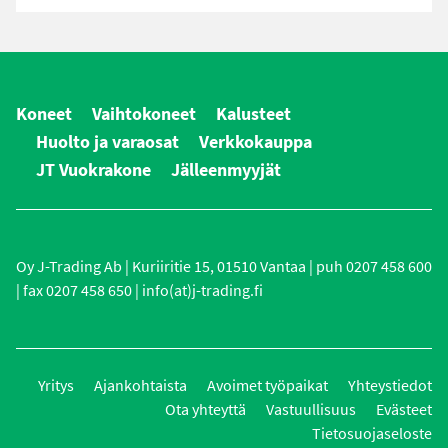
Koneet
Vaihtokoneet
Kalusteet
Huolto ja varaosat
Verkkokauppa
JT Vuokrakone
Jälleenmyyjät
Oy J-Trading Ab | Kuriiritie 15, 01510 Vantaa | puh 0207 458 600
| fax 0207 458 650 | info(at)j-trading.fi
Yritys
Ajankohtaista
Avoimet työpaikat
Yhteystiedot
Ota yhteyttä
Vastuullisuus
Evästeet
Tietosuojaseloste