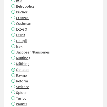
BCS
Belrobotics
Bucher
CORVUS
Cushman
E-Z-GO
Ferris
Goupil
Iseki
Jacobsen/Ransomes
Multihog
Müthing
Oeliatec
Raymo
Reform
Smithco
Spider
Turfco
Walker