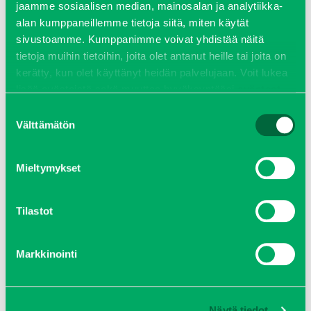
jaamme sosiaalisen median, mainosalan ja analytiikka-
alan kumppaneillemme tietoja siitä, miten käytät
sivustoamme. Kumppanimme voivat yhdistää näitä
tietoja muihin tietoihin, joita olet antanut heille tai joita on
kerätty, kun olet käyttänyt heidän palvelujaan. Voit lukea
lisää evästeistä sekä muuttaa hyväksyntääsi
evästeet
sivulta.
Suostumuksen
Välttämätön
valinta
Mieltymykset
Tilastot
BEAM S 12000 TRANSVAL
Tutustu kohteeseen
Markkinointi
KATSO KAIKKI
Näytä tiedot