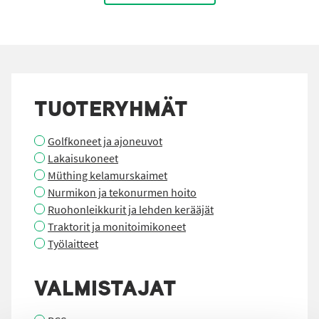
TUOTERYHMÄT
Golfkoneet ja ajoneuvot
Lakaisukoneet
Müthing kelamurskaimet
Nurmikon ja tekonurmen hoito
Ruohonleikkurit ja lehden kerääjät
Traktorit ja monitoimikoneet
Työlaitteet
VALMISTAJAT