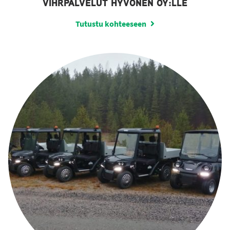
VIHRPALVELUT HYVÖNEN OY:LLE
Tutustu kohteeseen