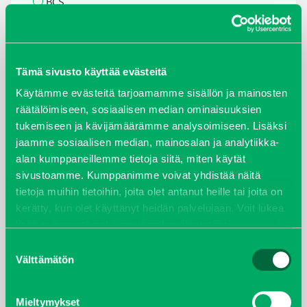
BCS
Belrobotics
Bucher
CORVUS
Cushman
Tämä sivusto käyttää evästeitä
E-Z-GO
Käytämme evästeitä tarjoamamme sisällön ja mainosten
Ferris
räätälöimiseen, sosiaalisen median ominaisuuksien
Goupil
tukemiseen ja kävijämäärämme analysoimiseen. Lisäksi
Iseki
jaamme sosiaalisen median, mainosalan ja analytiikka-
Jacobsen/Ransomes
alan kumppaneillemme tietoja siitä, miten käytät
Multihog
sivustoamme. Kumppanimme voivat yhdistää näitä
Müthing
tietoja muihin tietoihin, joita olet antanut heille tai joita on
Oeliatec
kerätty, kun olet käyttänyt heidän palvelujaan. Voit lukea
Raymo
lisää evästeistä sekä muuttaa hyväksyntääsi
evästeet
Reform
sivulta.
Suostumuksen
Smithco
Välttämätön
valinta
Spider
Turfco
Walker
Mieltymykset