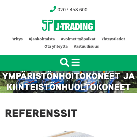
0207 458 600
Oy J-Trading Ab
Yritys
Ajankohtaista
Avoimet työpaikat
Yhteystiedot
Ota yhteyttä
Vastuullisuus
YMPÄRISTÖNHOITOKONEET JA
KIINTEISTÖNHUOLTOKONEET
REFERENSSIT