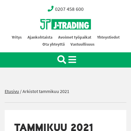
0207 458 600
Oy J-Trading Ab
Yritys
Ajankohtaista
Avoimet työpaikat
Yhteystiedot
Ota yhteyttä
Vastuullisuus
Etusivu
/
Arkistot tammikuu 2021
TAMMIKUU 2021