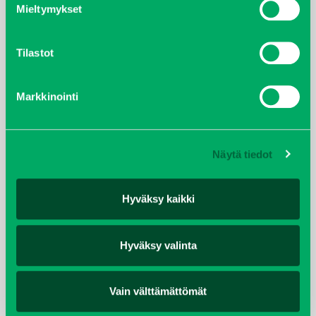
Mieltymykset
joulukuu 2021
Tilastot
lokakuu 2021
Markkinointi
kesäkuu 2021
tammikuu 2021
Näytä tiedot
helmikuu 2020
Hyväksy kaikki
joulukuu 2019
huhtikuu 2019
Hyväksy valinta
helmikuu 2019
Vain välttämättömät
elokuu 2018