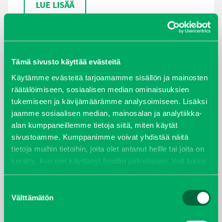
LUE LISÄÄ
Tämä sivusto käyttää evästeitä
ARKISTOT
Käytämme evästeitä tarjoamamme sisällön ja mainosten
räätälöimiseen, sosiaalisen median ominaisuuksien
maaliskuu 2026
tukemiseen ja kävijämäärämme analysoimiseen. Lisäksi
jaamme sosiaalisen median, mainosalan ja analytiikka-
elokuu 2024
alan kumppaneillemme tietoja siitä, miten käytät
sivustoamme. Kumppanimme voivat yhdistää näitä
syyskuu 2023
tietoja muihin tietoihin, joita olet antanut heille tai joita on
kerätty, kun olet käyttänyt heidän palvelujaan. Voit lukea
joulukuu 2022
lisää evästeistä sekä muuttaa hyväksyntääsi
evästeet
sivulta.
Suostumuksen
huhtikuu 2022
Välttämätön
valinta
helmikuu 2022