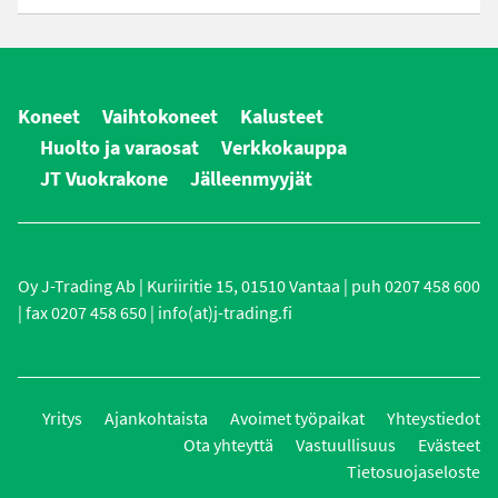
Koneet
Vaihtokoneet
Kalusteet
Huolto ja varaosat
Verkkokauppa
JT Vuokrakone
Jälleenmyyjät
Oy J-Trading Ab | Kuriiritie 15, 01510 Vantaa | puh 0207 458 600
| fax 0207 458 650 | info(at)j-trading.fi
Yritys
Ajankohtaista
Avoimet työpaikat
Yhteystiedot
Ota yhteyttä
Vastuullisuus
Evästeet
Tietosuojaseloste