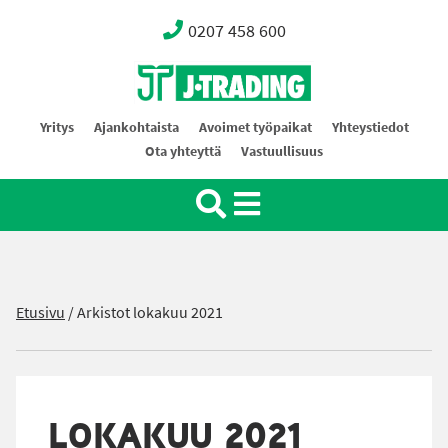
0207 458 600
Oy J-Trading Ab
Yritys
Ajankohtaista
Avoimet työpaikat
Yhteystiedot
Ota yhteyttä
Vastuullisuus
Etusivu
/
Arkistot lokakuu 2021
LOKAKUU 2021