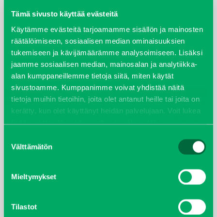
Tämä sivusto käyttää evästeitä
elokuu 2024
Käytämme evästeitä tarjoamamme sisällön ja mainosten
räätälöimiseen, sosiaalisen median ominaisuuksien
syyskuu 2023
tukemiseen ja kävijämäärämme analysoimiseen. Lisäksi
jaamme sosiaalisen median, mainosalan ja analytiikka-
joulukuu 2022
alan kumppaneillemme tietoja siitä, miten käytät
sivustoamme. Kumppanimme voivat yhdistää näitä
huhtikuu 2022
tietoja muihin tietoihin, joita olet antanut heille tai joita on
kerätty, kun olet käyttänyt heidän palvelujaan. Voit lukea
helmikuu 2022
lisää evästeistä sekä muuttaa hyväksyntääsi
evästeet
sivulta.
Suostumuksen
joulukuu 2021
Välttämätön
valinta
lokakuu 2021
Mieltymykset
kesäkuu 2021
Tilastot
tammikuu 2021