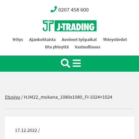
0207 458 600
Oy J-Trading Ab
Yritys
Ajankohtaista
Avoimet työpaikat
Yhteystiedot
Ota yhteyttä
Vastuullisuus
Etusivu
/
HJM22_mukana_1080x1080_FI-1024×1024
17.12.2022 /