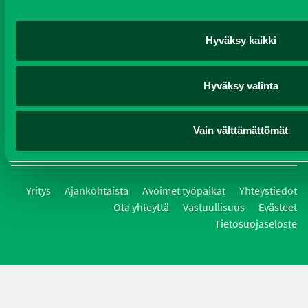
Koneet
Vaihtokoneet
Kalusteet
Huolto ja varaosat
Verkkokauppa
JT Vuokrakone
Jälleenmyyjät
Hyväksy kaikki
Hyväksy valinta
Oy J-Trading Ab | Kuriiritie 15, 01510 Vantaa | puh 0207 458 600
| fax 0207 458 650 | info(at)j-trading.fi
Vain välttämättömät
Yritys
Ajankohtaista
Avoimet työpaikat
Yhteystiedot
Ota yhteyttä
Vastuullisuus
Evästeet
Tietosuojaseloste