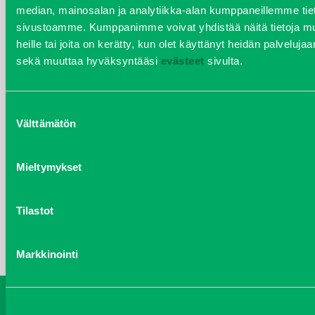
median, mainosalan ja analytiikka-alan kumppaneillemme tieto
sivustoamme. Kumppanimme voivat yhdistää näitä tietoja muihi
heinäkuu 2017
heille tai joita on kerätty, kun olet käyttänyt heidän palvelujaa
sekä muuttaa hyväksyntääsi
evästeet
sivulta.
kesäkuu 2017
joulukuu 2016
Suostumuksen
Välttämätön
valinta
KATEGORIAT
Kalusteet
Mieltymykset
Koneet
Tilastot
yleiset
Markkinointi