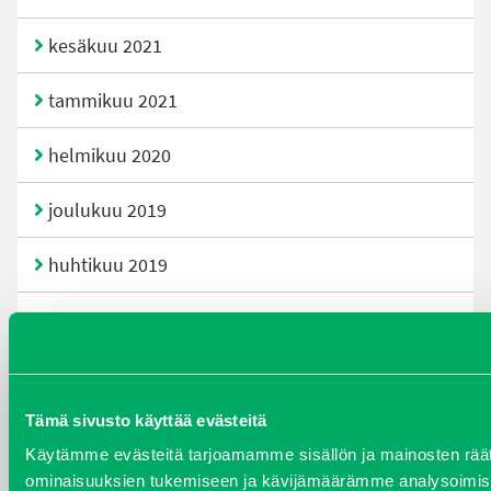
kesäkuu 2021
tammikuu 2021
helmikuu 2020
joulukuu 2019
huhtikuu 2019
helmikuu 2019
elokuu 2018
Tämä sivusto käyttää evästeitä
tammikuu 2018
Käytämme evästeitä tarjoamamme sisällön ja mainosten räät
ominaisuuksien tukemiseen ja kävijämäärämme analysoimise
joulukuu 2017