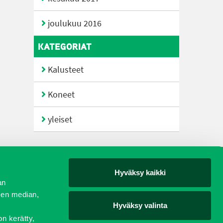
joulukuu 2016
KATEGORIAT
Kalusteet
Koneet
yleiset
Hyväksy kaikki
yjät
an
sen median,
Hyväksy valinta
on kerätty,