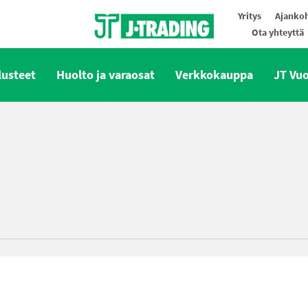
Yritys
Ajankoh
Ota yhteyttä
Oy J-Trading Ab
lusteet
Huolto ja varaosat
Verkkokauppa
JT Vu