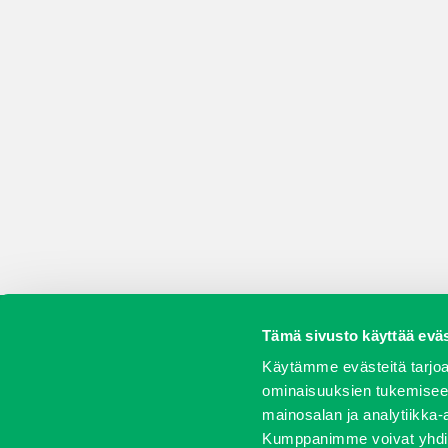
Tämä sivusto käyttää eväs
Koneet
Vaihtokoneet
Kalusteet
Huolto j
Käytämme evästeitä tarjoa
ominaisuuksien tukemisee
mainosalan ja analytiikka-
Kumppanimme voivat yhdistää 