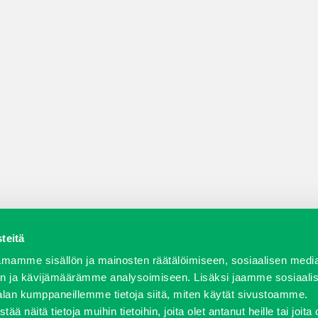
teitä
a varaosat
Verkkokauppa
JT Vuokrakone
Jälleenmy
mamme sisällön ja mainosten räätälöimiseen, sosiaalisen medi
n ja kävijämäärämme analysoimiseen. Lisäksi jaamme sosiaali
alan kumppaneillemme tietoja siitä, miten käytät sivustoamme.
näitä tietoja muihin tietoihin, joita olet antanut heille tai joita 