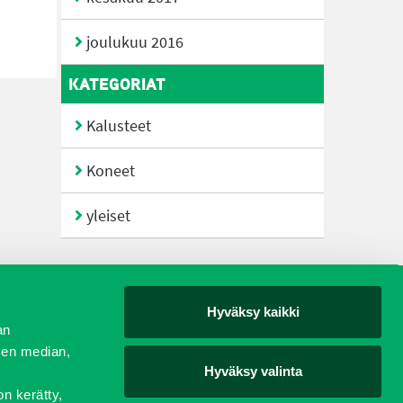
joulukuu 2016
KATEGORIAT
Kalusteet
Koneet
yleiset
Hyväksy kaikki
yjät
an
sen median,
Hyväksy valinta
on kerätty,