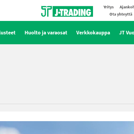
Yritys
Ajankoh
Ota yhteyttä
Oy J-Trading Ab
lusteet
Huolto ja varaosat
Verkkokauppa
JT Vu