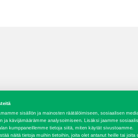
teitä
a varaosat
Verkkokauppa
JT Vuokrakone
Jälleenmy
mamme sisällön ja mainosten räätälöimiseen, sosiaalisen medi
n ja kävijämäärämme analysoimiseen. Lisäksi jaamme sosiaali
alan kumppaneillemme tietoja siitä, miten käytät sivustoamme.
näitä tietoja muihin tietoihin, joita olet antanut heille tai joita 