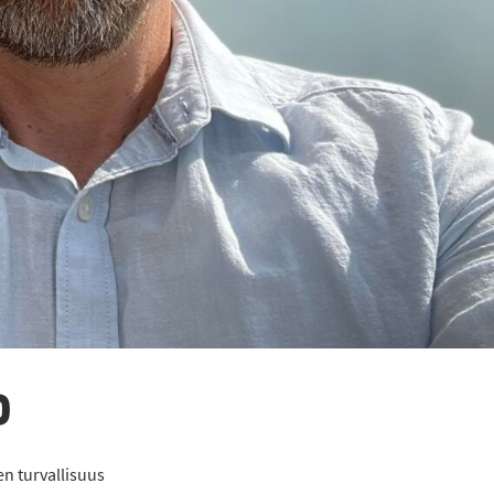
D
en turvallisuus