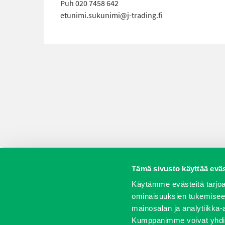
Puh 020 7458 642
etunimi.sukunimi@j-trading.fi
Tämä sivusto käyttää eväs
Koneet
Vaihtokoneet
Kalusteet
Huolto j
Käytämme evästeitä tarjoa
ominaisuuksien tukemisee
mainosalan ja analytiikka-
Kumppanimme voivat yhdistää 