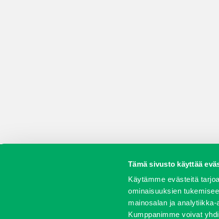
Tämä sivusto käyttää eväs
Koneet
Vaihtokoneet
Kalusteet
Huolto j
Käytämme evästeitä tarjoa
ominaisuuksien tukemisee
mainosalan ja analytiikka-
Kumppanimme voivat yhdistää 