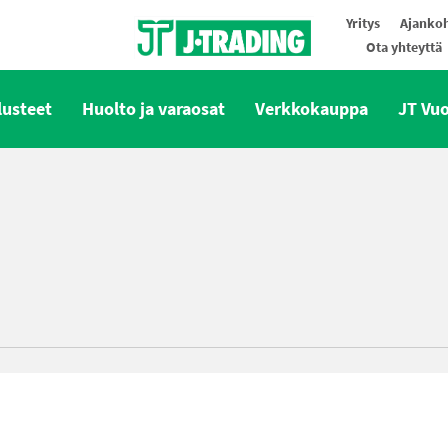
Yritys
Ajankoh
Ota yhteyttä
Oy J-Trading Ab
lusteet
Huolto ja varaosat
Verkkokauppa
JT Vu