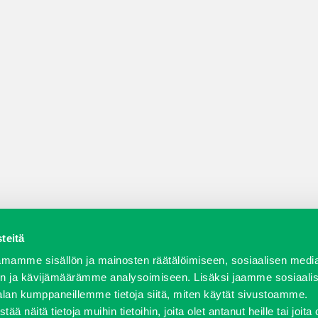
teitä
a varaosat
Verkkokauppa
JT Vuokrakone
Jälleenmy
mamme sisällön ja mainosten räätälöimiseen, sosiaalisen medi
n ja kävijämäärämme analysoimiseen. Lisäksi jaamme sosiaali
alan kumppaneillemme tietoja siitä, miten käytät sivustoamme.
näitä tietoja muihin tietoihin, joita olet antanut heille tai joita 