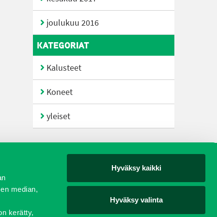
joulukuu 2016
KATEGORIAT
Kalusteet
Koneet
yleiset
Hyväksy kaikki
yjät
an
sen median,
Hyväksy valinta
on kerätty,