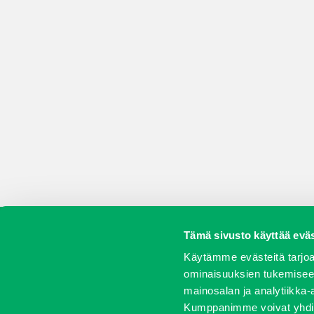
Tämä sivusto käyttää eväs
Koneet
Vaihtokoneet
Kalusteet
Huolto j
Käytämme evästeitä tarjoa
ominaisuuksien tukemisee
mainosalan ja analytiikka-
Kumppanimme voivat yhdistää 