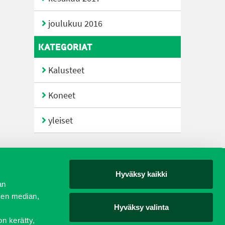
joulukuu 2016
KATEGORIAT
Kalusteet
Koneet
yleiset
Hyväksy kaikki
yjät
an
sen median,
Hyväksy valinta
on kerätty,