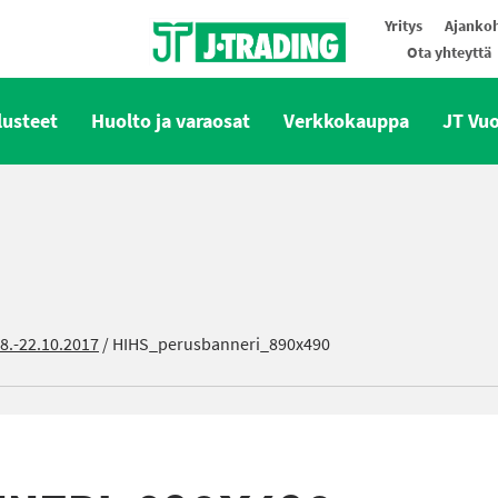
Yritys
Ajankoh
Ota yhteyttä
Oy J-Trading Ab
lusteet
Huolto ja varaosat
Verkkokauppa
JT Vu
8.-22.10.2017
/
HIHS_perusbanneri_890x490