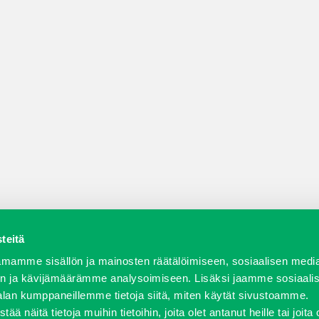
teitä
a varaosat
Verkkokauppa
JT Vuokrakone
Jälleenmy
mamme sisällön ja mainosten räätälöimiseen, sosiaalisen medi
n ja kävijämäärämme analysoimiseen. Lisäksi jaamme sosiaali
alan kumppaneillemme tietoja siitä, miten käytät sivustoamme.
näitä tietoja muihin tietoihin, joita olet antanut heille tai joita 