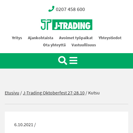
0207 458 600
Oy J-Trading Ab
Yritys
Ajankohtaista
Avoimet työpaikat
Yhteystiedot
Ota yhteyttä
Vastuullisuus
Etusivu
/
J-Trading Oktoberfest 27-28.10
/
Kutsu
6.10.2021 /