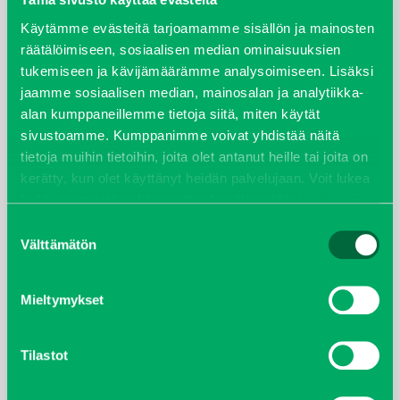
Käytämme evästeitä tarjoamamme sisällön ja mainosten
syyskuu 2023
räätälöimiseen, sosiaalisen median ominaisuuksien
tukemiseen ja kävijämäärämme analysoimiseen. Lisäksi
joulukuu 2022
jaamme sosiaalisen median, mainosalan ja analytiikka-
alan kumppaneillemme tietoja siitä, miten käytät
huhtikuu 2022
sivustoamme. Kumppanimme voivat yhdistää näitä
tietoja muihin tietoihin, joita olet antanut heille tai joita on
helmikuu 2022
kerätty, kun olet käyttänyt heidän palvelujaan. Voit lukea
lisää evästeistä sekä muuttaa hyväksyntääsi
evästeet
joulukuu 2021
sivulta.
Suostumuksen
Välttämätön
valinta
lokakuu 2021
kesäkuu 2021
Mieltymykset
tammikuu 2021
Tilastot
helmikuu 2020