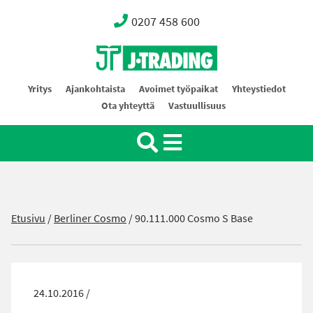
0207 458 600
Oy J-Trading Ab
Yritys
Ajankohtaista
Avoimet työpaikat
Yhteystiedot
Ota yhteyttä
Vastuullisuus
Etusivu
/
Berliner Cosmo
/
90.111.000 Cosmo S Base
24.10.2016 /