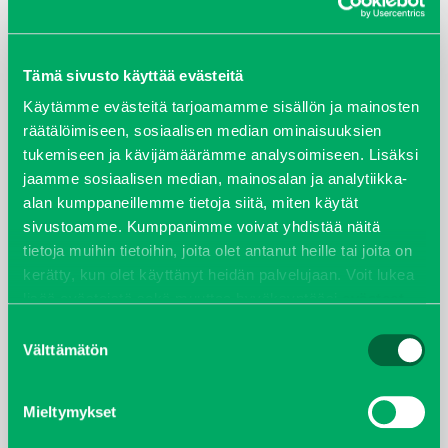
ARKISTOT
Tämä sivusto käyttää evästeitä
maaliskuu 2026
Käytämme evästeitä tarjoamamme sisällön ja mainosten
räätälöimiseen, sosiaalisen median ominaisuuksien
elokuu 2024
tukemiseen ja kävijämäärämme analysoimiseen. Lisäksi
jaamme sosiaalisen median, mainosalan ja analytiikka-
syyskuu 2023
alan kumppaneillemme tietoja siitä, miten käytät
sivustoamme. Kumppanimme voivat yhdistää näitä
joulukuu 2022
tietoja muihin tietoihin, joita olet antanut heille tai joita on
kerätty, kun olet käyttänyt heidän palvelujaan. Voit lukea
huhtikuu 2022
lisää evästeistä sekä muuttaa hyväksyntääsi
evästeet
sivulta.
Suostumuksen
helmikuu 2022
Välttämätön
valinta
joulukuu 2021
Mieltymykset
lokakuu 2021