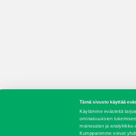
Tämä sivusto käyttää eväs
Koneet
Vaihtokoneet
Kalusteet
Huolto j
Käytämme evästeitä tarjoa
ominaisuuksien tukemisee
mainosalan ja analytiikka-
Kumppanimme voivat yhdistää 