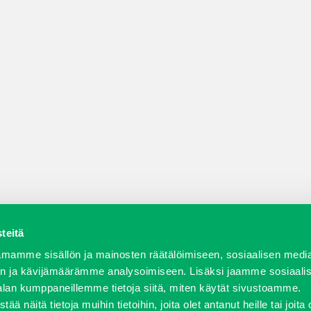
teitä
a varaosat
Verkkokauppa
JT Vuokrakone
Jälleenmy
mamme sisällön ja mainosten räätälöimiseen, sosiaalisen medi
n ja kävijämäärämme analysoimiseen. Lisäksi jaamme sosiaali
alan kumppaneillemme tietoja siitä, miten käytät sivustoamme.
näitä tietoja muihin tietoihin, joita olet antanut heille tai joita 