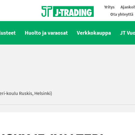
Yritys
Ajankoh
Ota yhteyttä
Oy J-Trading Ab
lusteet
Huolto ja varaosat
Verkkokauppa
JT Vu
ri-koulu Ruskis, Helsinki)