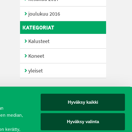
joulukuu 2016
KATEGORIAT
Kalusteet
Koneet
yleiset
Hyväksy kaikki
yjät
an
sen median,
Hyväksy valinta
on kerätty,