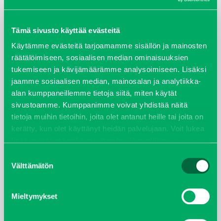
ARKISTOT
maaliskuu 2026
Tämä sivusto käyttää evästeitä
Käytämme evästeitä tarjoamamme sisällön ja mainosten
elokuu 2024
räätälöimiseen, sosiaalisen median ominaisuuksien
tukemiseen ja kävijämäärämme analysoimiseen. Lisäksi
syyskuu 2023
jaamme sosiaalisen median, mainosalan ja analytiikka-
alan kumppaneillemme tietoja siitä, miten käytät
joulukuu 2022
sivustoamme. Kumppanimme voivat yhdistää näitä
tietoja muihin tietoihin, joita olet antanut heille tai joita on
huhtikuu 2022
kerätty, kun olet käyttänyt heidän palvelujaan. Voit lukea
lisää evästeistä sekä muuttaa hyväksyntääsi
evästeet
helmikuu 2022
sivulta.
Suostumuksen
Välttämätön
valinta
joulukuu 2021
Mieltymykset
lokakuu 2021