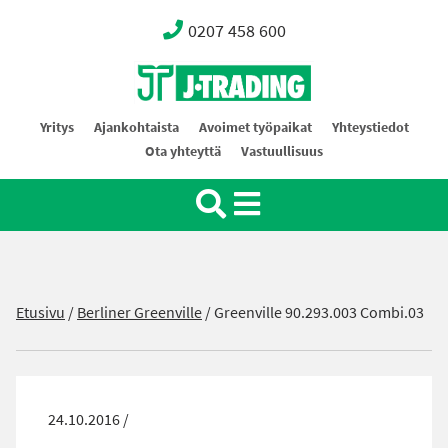
0207 458 600
Oy J-Trading Ab
Yritys
Ajankohtaista
Avoimet työpaikat
Yhteystiedot
Ota yhteyttä
Vastuullisuus
Etusivu
/
Berliner Greenville
/
Greenville 90.293.003 Combi.03
24.10.2016 /