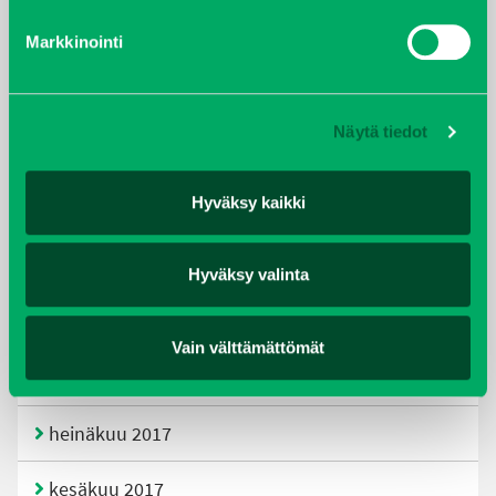
Markkinointi
helmikuu 2020
joulukuu 2019
Näytä tiedot
huhtikuu 2019
Hyväksy kaikki
helmikuu 2019
elokuu 2018
Hyväksy valinta
tammikuu 2018
Vain välttämättömät
joulukuu 2017
heinäkuu 2017
kesäkuu 2017