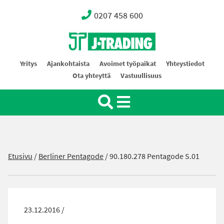
0207 458 600
Oy J-Trading Ab
Yritys
Ajankohtaista
Avoimet työpaikat
Yhteystiedot
Ota yhteyttä
Vastuullisuus
Etusivu
/
Berliner Pentagode
/
90.180.278 Pentagode S.01
23.12.2016 /