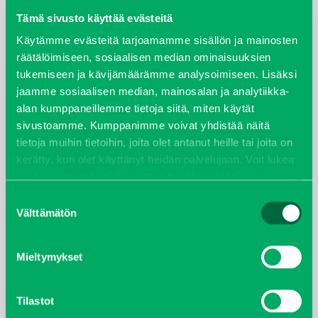
Tämä sivusto käyttää evästeitä
elokuu 2024
Käytämme evästeitä tarjoamamme sisällön ja mainosten
räätälöimiseen, sosiaalisen median ominaisuuksien
syyskuu 2023
tukemiseen ja kävijämäärämme analysoimiseen. Lisäksi
jaamme sosiaalisen median, mainosalan ja analytiikka-
joulukuu 2022
alan kumppaneillemme tietoja siitä, miten käytät
sivustoamme. Kumppanimme voivat yhdistää näitä
huhtikuu 2022
tietoja muihin tietoihin, joita olet antanut heille tai joita on
kerätty, kun olet käyttänyt heidän palvelujaan. Voit lukea
helmikuu 2022
lisää evästeistä sekä muuttaa hyväksyntääsi
evästeet
sivulta.
Suostumuksen
joulukuu 2021
Välttämätön
valinta
lokakuu 2021
Mieltymykset
kesäkuu 2021
Tilastot
tammikuu 2021