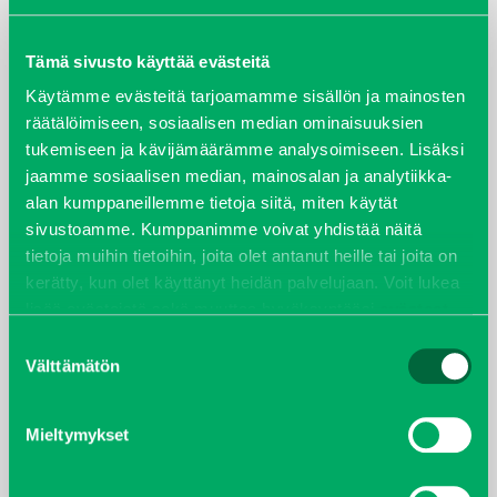
ARKISTOT
maaliskuu 2026
Tämä sivusto käyttää evästeitä
Käytämme evästeitä tarjoamamme sisällön ja mainosten
elokuu 2024
räätälöimiseen, sosiaalisen median ominaisuuksien
tukemiseen ja kävijämäärämme analysoimiseen. Lisäksi
syyskuu 2023
jaamme sosiaalisen median, mainosalan ja analytiikka-
alan kumppaneillemme tietoja siitä, miten käytät
joulukuu 2022
sivustoamme. Kumppanimme voivat yhdistää näitä
tietoja muihin tietoihin, joita olet antanut heille tai joita on
huhtikuu 2022
kerätty, kun olet käyttänyt heidän palvelujaan. Voit lukea
lisää evästeistä sekä muuttaa hyväksyntääsi
evästeet
helmikuu 2022
sivulta.
Suostumuksen
Välttämätön
valinta
joulukuu 2021
Mieltymykset
lokakuu 2021