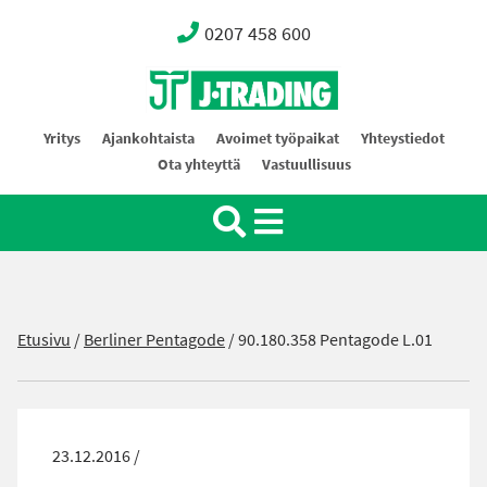
0207 458 600
Oy J-Trading Ab
Yritys
Ajankohtaista
Avoimet työpaikat
Yhteystiedot
Ota yhteyttä
Vastuullisuus
Etusivu
/
Berliner Pentagode
/
90.180.358 Pentagode L.01
23.12.2016 /