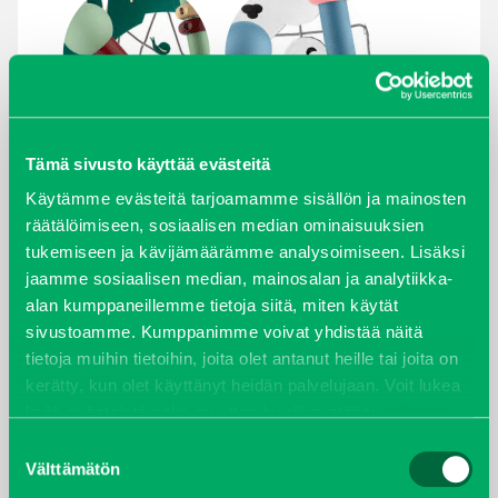
Tämä sivusto käyttää evästeitä
Käytämme evästeitä tarjoamamme sisällön ja mainosten
ARKISTOT
räätälöimiseen, sosiaalisen median ominaisuuksien
tukemiseen ja kävijämäärämme analysoimiseen. Lisäksi
maaliskuu 2026
jaamme sosiaalisen median, mainosalan ja analytiikka-
alan kumppaneillemme tietoja siitä, miten käytät
elokuu 2024
sivustoamme. Kumppanimme voivat yhdistää näitä
tietoja muihin tietoihin, joita olet antanut heille tai joita on
syyskuu 2023
kerätty, kun olet käyttänyt heidän palvelujaan. Voit lukea
lisää evästeistä sekä muuttaa hyväksyntääsi
evästeet
joulukuu 2022
sivulta.
Suostumuksen
Välttämätön
valinta
huhtikuu 2022