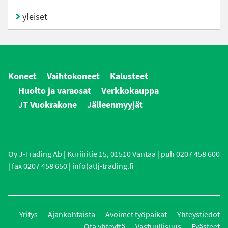
yleiset
Koneet
Vaihtokoneet
Kalusteet
Huolto ja varaosat
Verkkokauppa
JT Vuokrakone
Jälleenmyyjät
Oy J-Trading Ab | Kuriiritie 15, 01510 Vantaa | puh 0207 458 600
| fax 0207 458 650 | info(at)j-trading.fi
Yritys
Ajankohtaista
Avoimet työpaikat
Yhteystiedot
Ota yhteyttä
Vastuullisuus
Evästeet