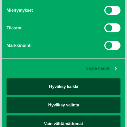
helmikuu 2022
Mieltymykset
joulukuu 2021
Tilastot
lokakuu 2021
Markkinointi
kesäkuu 2021
tammikuu 2021
Näytä tiedot
helmikuu 2020
Hyväksy kaikki
joulukuu 2019
Hyväksy valinta
huhtikuu 2019
helmikuu 2019
Vain välttämättömät