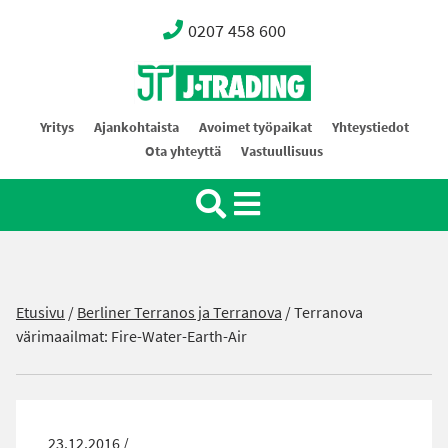
0207 458 600
Oy J-Trading Ab
Yritys
Ajankohtaista
Avoimet työpaikat
Yhteystiedot
Ota yhteyttä
Vastuullisuus
Etusivu
/
Berliner Terranos ja Terranova
/
Terranova
värimaailmat: Fire-Water-Earth-Air
23.12.2016 /