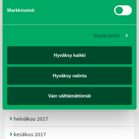
helmikuu 2020
Markkinointi
joulukuu 2019
Näytä tiedot
huhtikuu 2019
Hyväksy kaikki
helmikuu 2019
elokuu 2018
Hyväksy valinta
tammikuu 2018
Vain välttämättömät
joulukuu 2017
heinäkuu 2017
kesäkuu 2017