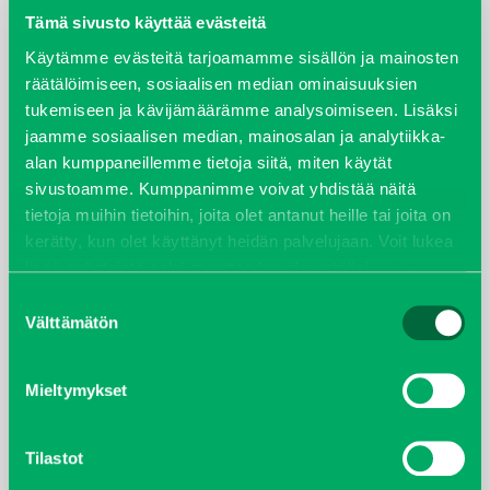
Tämä sivusto käyttää evästeitä
elokuu 2024
Käytämme evästeitä tarjoamamme sisällön ja mainosten
räätälöimiseen, sosiaalisen median ominaisuuksien
syyskuu 2023
tukemiseen ja kävijämäärämme analysoimiseen. Lisäksi
jaamme sosiaalisen median, mainosalan ja analytiikka-
joulukuu 2022
alan kumppaneillemme tietoja siitä, miten käytät
sivustoamme. Kumppanimme voivat yhdistää näitä
huhtikuu 2022
tietoja muihin tietoihin, joita olet antanut heille tai joita on
kerätty, kun olet käyttänyt heidän palvelujaan. Voit lukea
helmikuu 2022
lisää evästeistä sekä muuttaa hyväksyntääsi
evästeet
sivulta.
Suostumuksen
joulukuu 2021
Välttämätön
valinta
lokakuu 2021
Mieltymykset
kesäkuu 2021
Tilastot
tammikuu 2021