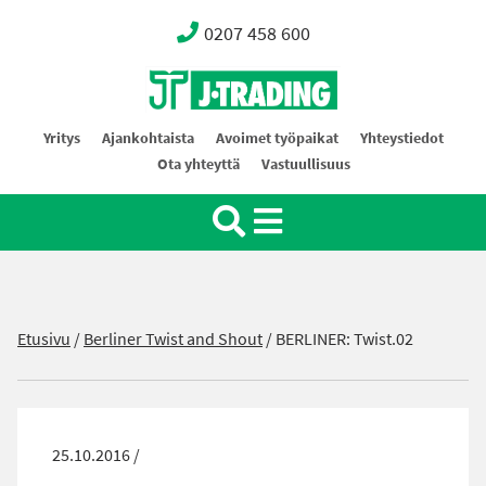
0207 458 600
Oy J-Trading Ab
Yritys
Ajankohtaista
Avoimet työpaikat
Yhteystiedot
Ota yhteyttä
Vastuullisuus
Etusivu
/
Berliner Twist and Shout
/
BERLINER: Twist.02
25.10.2016 /