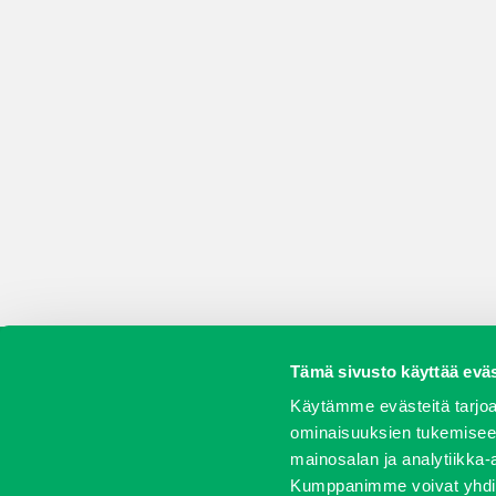
Tämä sivusto käyttää eväs
Koneet
Vaihtokoneet
Kalusteet
Huolto j
Käytämme evästeitä tarjoa
ominaisuuksien tukemisee
mainosalan ja analytiikka-
Kumppanimme voivat yhdistää 