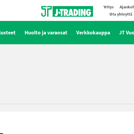
Yritys
Ajankoh
Ota yhteyttä
Oy J-Trading Ab
lusteet
Huolto ja varaosat
Verkkokauppa
JT Vu