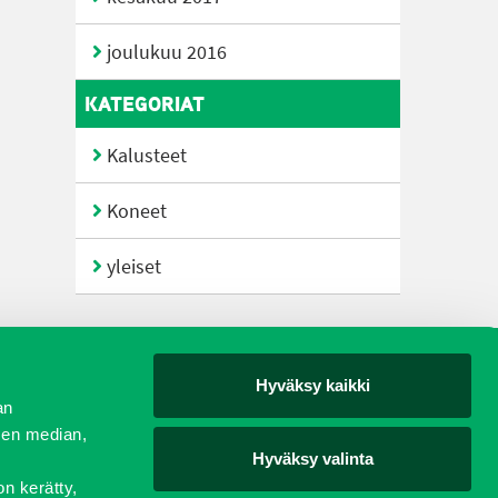
joulukuu 2016
KATEGORIAT
Kalusteet
Koneet
yleiset
Hyväksy kaikki
yjät
an
sen median,
Hyväksy valinta
on kerätty,