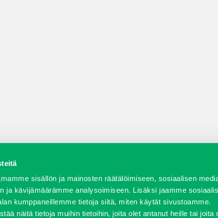
teitä
a varaosat
Verkkokauppa
JT Vuokrakone
Jälleenmy
mamme sisällön ja mainosten räätälöimiseen, sosiaalisen medi
n ja kävijämäärämme analysoimiseen. Lisäksi jaamme sosiaali
alan kumppaneillemme tietoja siitä, miten käytät sivustoamme.
näitä tietoja muihin tietoihin, joita olet antanut heille tai joita 